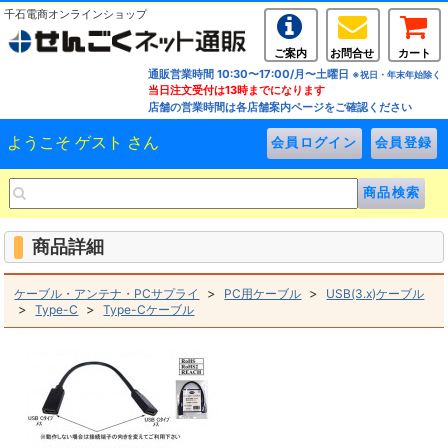
千石電商オンラインショップ
ご案内
お問合せ
カート
通販営業時間 10:30〜17:00/月〜土曜日
※祝日・年末年始除く
当日注文受付は13時までになります
店舗の営業時間は各店舗案内ページをご確認ください
ようこそ ゲスト さん
商品詳細
>
>
ケーブル・アンテナ・PCサプライ
PC用ケーブル
USB(3.x)ケーブル
>
>
Type-C
Type-Cケーブル