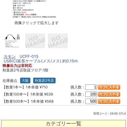
画像クリックで拡大します
カモン
UCFF-015
USB(C)延長ケーブル(メス/メス) 約0.15m
映像出力は非対応
秋葉原2号店取扱フロア:1階
在庫拠点
大阪
秋葉原2号店
【数量1本〜】1本単価 ¥710
購入数：
【数量100本〜】1本単価 ¥639
購入数：
【数量500本〜】1本単価 ¥568
購入数：
管理コード：
EEHD-5TLX
カテゴリー一覧