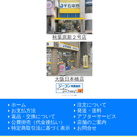
秋葉原新２号店
大阪日本橋店
データベースシステム開発
ホーム
注文について
お支払方法
発送・送料
返品・交換について
アフターサービス
公費掛売（代金後払い）
店舗のご案内
特定商取引法に基づく表示
お問合せ