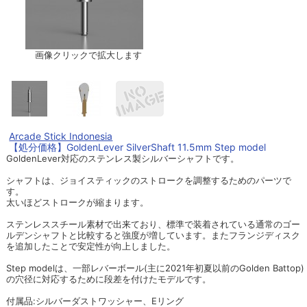
画像クリックで拡大します
Arcade Stick Indonesia
【処分価格】GoldenLever SilverShaft 11.5mm Step model
GoldenLever対応のステンレス製シルバーシャフトです。
シャフトは、ジョイスティックのストロークを調整するためのパーツで
す。
太いほどストロークが縮まります。
ステンレススチール素材で出来ており、標準で装着されている通常のゴー
ルデンシャフトと比較すると強度が増しています。またフランジディスク
を追加したことで安定性が向上しました。
Step modelは、一部レバーボール(主に2021年初夏以前のGolden Battop)
の穴径に対応するために段差を付けたモデルです。
付属品:シルバーダストワッシャー、Eリング