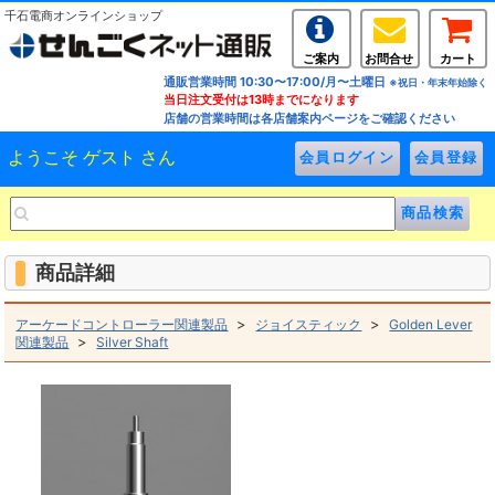
千石電商オンラインショップ
ご案内
お問合せ
カート
通販営業時間 10:30〜17:00/月〜土曜日
※祝日・年末年始除く
当日注文受付は13時までになります
店舗の営業時間は各店舗案内ページをご確認ください
ようこそ ゲスト さん
商品詳細
>
>
アーケードコントローラー関連製品
ジョイスティック
Golden Lever
>
関連製品
Silver Shaft