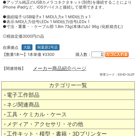
●アップル純正のUSBカメラコネクタキット(別売)を接続することにより
iPhone iPadなど、iOSデバイスと接続して使用できます。
●接続端子:USB端子x 1 MIDI入力x 1 MIDI出力 x 1
●表示:MIDI入力信号LEDx 1 MIDI出力信号LEDx 1
●寸法・重量・・ケーブル部 1.8m 73g(本体のみ) 96g (化粧箱含む)
◎税抜定価3000円の品
在庫拠点
大阪
秋葉原2号店
【数量1本〜】1本単価 ¥3300
購入数：
メーカー商品紹介ページ
【関連情報】
管理コード：
EEHD-5UZF
カテゴリー一覧
電子工作部品
＋
ネジ関連商品
＋
工具・ケミカル・ケース
＋
メディア・アクセサリ・その他
＋
工作キット・模型・書籍・3Dプリンター
＋