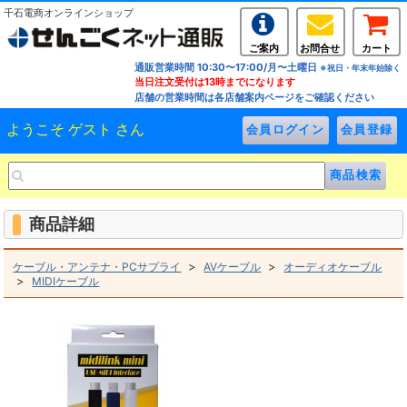
千石電商オンラインショップ
ご案内
お問合せ
カート
通販営業時間 10:30〜17:00/月〜土曜日
※祝日・年末年始除く
当日注文受付は13時までになります
店舗の営業時間は各店舗案内ページをご確認ください
ようこそ ゲスト さん
商品詳細
>
>
ケーブル・アンテナ・PCサプライ
AVケーブル
オーディオケーブル
>
MIDIケーブル