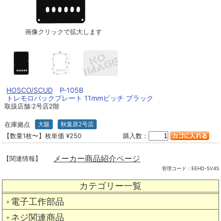
画像クリックで拡大します
HOSCO/SCUD
P-105B
トレモロバックプレート 11mmピッチ ブラック
取扱店舗:2号店2階
在庫拠点
大阪
秋葉原2号店
【数量1枚〜】枚単価 ¥250
購入数：
メーカー商品紹介ページ
【関連情報】
管理コード：
EEHD-5V45
カテゴリー一覧
電子工作部品
＋
ネジ関連商品
＋