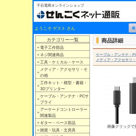
千石電商オンラインショップ
ようこそ ゲスト さん
カテゴリー一覧
商品詳細
＋
電子工作部品
＋
ネジ関連商品
ケーブル・アンテナ・P
メディア・アクセサリ・
＋
工具・ケミカル・ケース
メディア・アクセサリ・そ
＋
の他
工作キット・模型・書籍・
＋
3Dプリンター
ケーブル・アンテナ・PCサ
＋
プライ
アーケードコントローラー
＋
関連製品
＋
ギター・ベース部品
画像クリックで
＋
雑貨・玩具・文房具