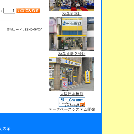
：
秋葉原本店
管理コード：
EEHD-5VXY
秋葉原新２号店
大阪日本橋店
データベースシステム開発
く表示