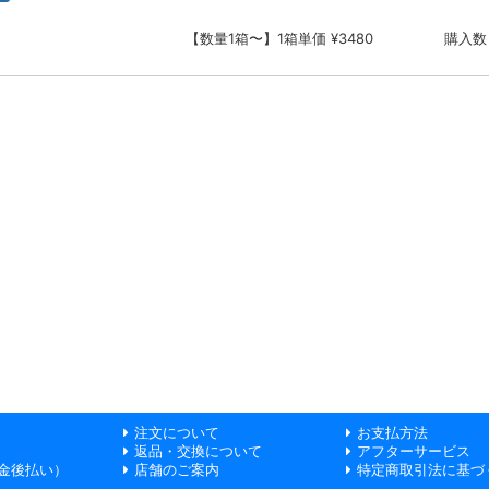
【数量1箱〜】1箱単価 ¥3480
購入数
注文について
お支払方法
返品・交換について
アフターサービス
金後払い）
店舗のご案内
特定商取引法に基づ