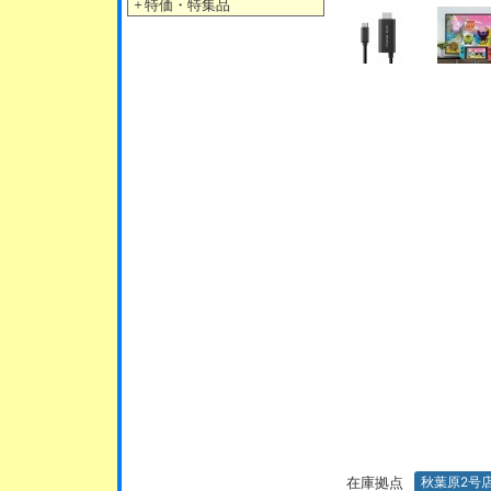
＋
特価・特集品
在庫拠点
秋葉原2号