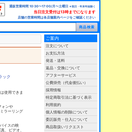
通販営業時間 10:30〜17:00/月〜土曜日
※祝日・年末年始除く
当日注文受付は13時までになります
ト
店舗の営業時間は各店舗案内ページをご確認ください
ご案内
注文について
お支払方法
発送・送料
返品・交換について
アフターサービス
ブラック
公費掛売（代金後払い）
採用情報
16eでは使用できま
特定商取引法に基づく表示
利用規約
トフォンや
MIミラーリング
個人情報の削除について
委託販売・仕入について
デバイスの映
商品取扱いリクエスト
写真、ビデオ、