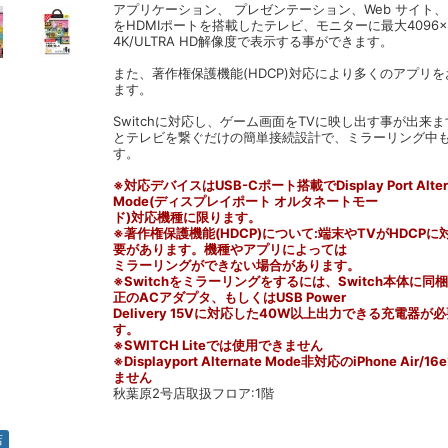
アプリケーション、 プレゼンテーション、Web サイト
をHDMIポートを搭載したテレビ、モニターに最大4096×21
4K/ULTRA HD解像度で表示する事ができます。
また、著作権保護機能(HDCP)対応により多くのアプリ
ます。
Switchに対応し、ゲーム画面をTVに映し出す事が出来
とテレビを繋ぐだけの簡単接続設計で、ミラーリング中
す。
※対応デバイスはUSB-Cポート搭載でDisplay Port Alter
Mode(ディスプレイポート オルタネートモー
ド)対応機種に限ります。
※著作権保護機能(HDCP)について:端末やTVがHDCP
要があります。機種やアプリによっては
ミラーリングができない場合があります。
※Switchをミラーリングをするには、Switch本体に同
正のACアダプタ、もしくはUSB Power
Delivery 15Vに対応した40W以上出力できる充電器が
す。
※SWITCH Liteでは使用できません
※Displayport Alternate Mode非対応のiPhone Air
ません
秋葉原2号店取扱フロア:1階
店