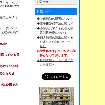
お問合せ
、スライドなど
60/60Hzの
お知らせ
をお楽しみ頂け
◆中東情勢の影響について
◆電子帳簿保存法に関して
ます。デバイス
◆会員のお客さまの個人情
も充電が可能で
報削除機能について
◆個人情報の流出に関する
お詫びとお知らせ（一
nate
覧）
※表示価格はすべて税込み価
に対応している必
格となっております。
★自動送信メールが届かな
いお客様へ
梱されている純
必要となりま
/16eでは使用でき