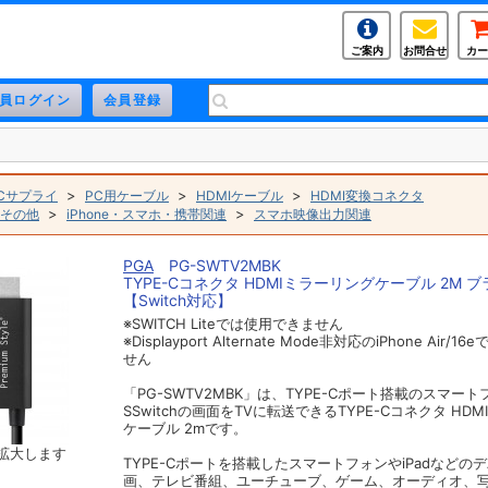
ご案内
お問合せ
カー
>
>
>
Cサプライ
PC用ケーブル
HDMIケーブル
HDMI変換コネクタ
>
>
その他
iPhone・スマホ・携帯関連
スマホ映像出力関連
PGA
PG-SWTV2MBK
TYPE-Cコネクタ HDMIミラーリングケーブル 2M 
【Switch対応】
※SWITCH Liteでは使用できません
※Displayport Alternate Mode非対応のiPhone Air/
せん
「PG-SWTV2MBK」は、TYPE-Cポート搭載のスマー
SSwitchの画面をTVに転送できるTYPE-Cコネクタ HD
ケーブル 2mです。
拡大します
TYPE-Cポートを搭載したスマートフォンやiPadなどの
画、テレビ番組、ユーチューブ、ゲーム、オーディオ、