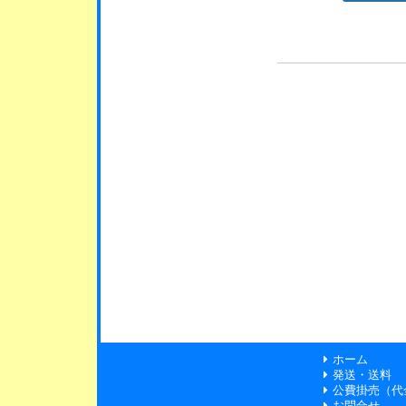
ホーム
発送・送料
公費掛売（代
お問合せ