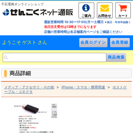
千石電商オンラインショップ
ご案内
お問合せ
カート
通販営業時間 10:30〜17:00/月〜土曜日
※祝日・年末年始除く
当日注文受付は13時までになります
店舗の営業時間は各店舗案内ページをご確認ください
ようこそ ゲスト さん
商品詳細
>
>
メディア・アクセサリ・その他
iPhone・スマホ・携帯関連
ホストケ
ーブル・コネクタ