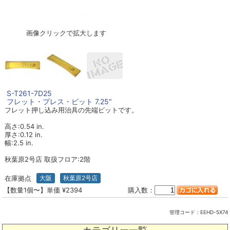
画像クリックで拡大します
S-T261-7D25
フレット・プレス・ビット 7.25"
フレット押し込み用治具の先端ビットです。
高さ:0.54 in.
厚さ:0.12 in.
幅:2.5 in.
秋葉原2号店 取扱フロア:2階
在庫拠点
大阪
秋葉原2号店
【数量1個〜】単価 ¥2394
購入数：
管理コード：
EEHD-5X74