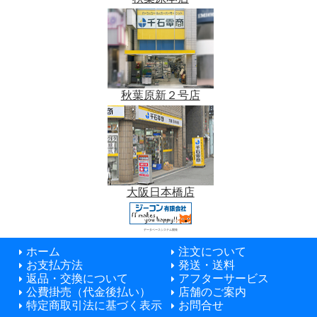
秋葉原新２号店
大阪日本橋店
データベースシステム開発
ホーム
注文について
お支払方法
発送・送料
返品・交換について
アフターサービス
公費掛売（代金後払い）
店舗のご案内
特定商取引法に基づく表示
お問合せ