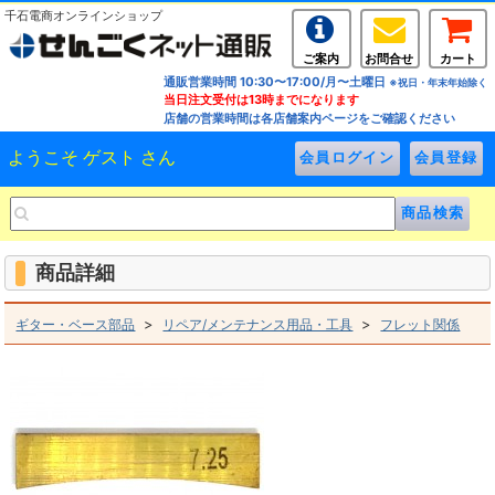
千石電商オンラインショップ
ご案内
お問合せ
カート
通販営業時間 10:30〜17:00/月〜土曜日
※祝日・年末年始除く
当日注文受付は13時までになります
店舗の営業時間は各店舗案内ページをご確認ください
ようこそ ゲスト さん
商品詳細
>
>
ギター・ベース部品
リペア/メンテナンス用品・工具
フレット関係