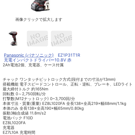
画像クリックで拡大します
Panasonic (パナソニック)
EZ1P31T1R
充電インパクトドライバー10.8V 赤
2Ah電池2個、充電器、ケース付属
チャック ワンタッチビットロック方式(段付までの寸法が13mm)
搭載機能 電子スピードコントロール、正転・逆転、ブレーキ、LEDライト
最大締付トルク 約165Nm
回転数 0～2,750回転/分
打撃数(M12ナットロック) 0~3,700回/分
本体寸法・質量(重量) EZ8L1020FA 全長138×全高219×幅68mm/1.1kg
本体のみ 全長138×全高190×幅65mm/0.80kg
振動3軸合成値 11.8m/s2
電池パック F10D
EZ8L1020FA
充電器
EZ7L10A 充電時間