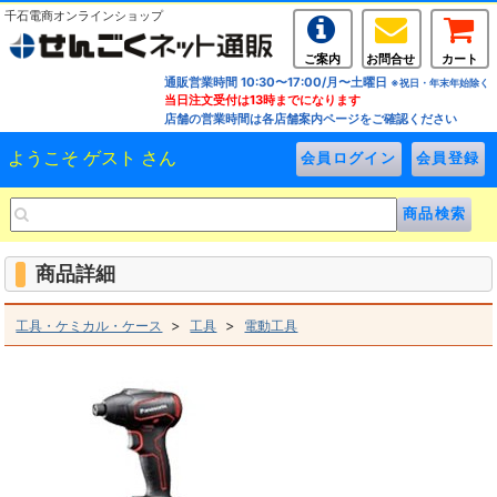
千石電商オンラインショップ
ご案内
お問合せ
カート
通販営業時間 10:30〜17:00/月〜土曜日
※祝日・年末年始除く
当日注文受付は13時までになります
店舗の営業時間は各店舗案内ページをご確認ください
ようこそ ゲスト さん
商品詳細
>
>
工具・ケミカル・ケース
工具
電動工具