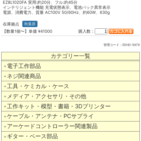
EZ8L1020FA 実用:約20分、フル:約45分
インテリジェント機能 充電状態表示、電池パック異常表示
電源、消費電力、質量 AC100V 50/60Hz、約60W、630g
在庫拠点
秋葉原
【数量1個〜】単価 ¥41000
購入数：
管理コード：
EEHD-5X7X
カテゴリー一覧
電子工作部品
＋
ネジ関連商品
＋
工具・ケミカル・ケース
＋
メディア・アクセサリ・その他
＋
工作キット・模型・書籍・3Dプリンター
＋
ケーブル・アンテナ・PCサプライ
＋
アーケードコントローラー関連製品
＋
ギター・ベース部品
＋