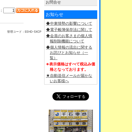
お問合せ
：
お知らせ
◆中東情勢の影響について
◆電子帳簿保存法に関して
管理コード：
EEHD-5XCP
◆会員のお客さまの個人情
報削除機能について
◆個人情報の流出に関する
お詫びとお知らせ（一
覧）
※表示価格はすべて税込み価
格となっております。
★自動送信メールが届かな
いお客様へ