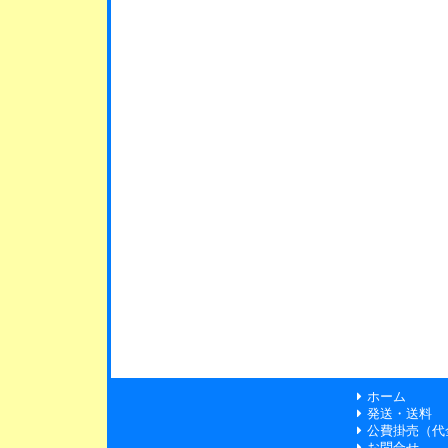
ホーム
発送・送料
公費掛売（代
お問合せ