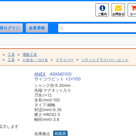
ご案内
お問合せ
カー
>
>
工具
電動工具
>
>
>
>
工具
とめる・つける
ドライバー
ソケットドライバー・ビット
ANEX
ASKM2100
サイコウビット +2×100
シャンク径:6.35mm
先端:マグネット入り
刃先:(+)2
全長(mm):100
タイプ:細軸
対辺(mm):6.35
硬さ:HRC62.5
軸径(mm):3.8
拡大します
在庫拠点
秋葉原