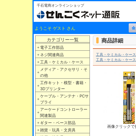
千石電商オンラインショップ
ようこそ ゲスト さん
カテゴリー一覧
商品詳細
＋
電子工作部品
＋
ネジ関連商品
工具・ケミカル・ケース
工具・ケミカル・ケース
＋
工具・ケミカル・ケース
メディア・アクセサリ・そ
＋
の他
工作キット・模型・書籍・
＋
3Dプリンター
ケーブル・アンテナ・PCサ
＋
プライ
アーケードコントローラー
＋
関連製品
＋
ギター・ベース部品
画像クリックで
＋
雑貨・玩具・文房具