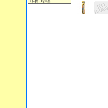
＋
特価・特集品