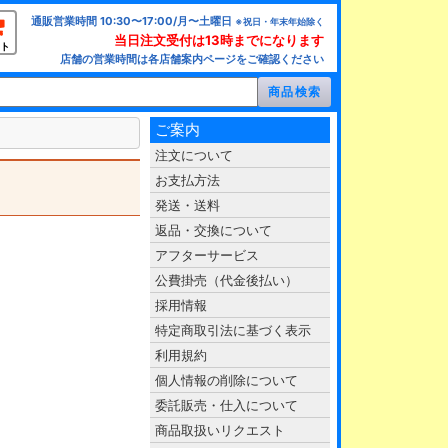
通販営業時間 10:30〜17:00/月〜土曜日
※祝日・年末年始除く
当日注文受付は13時までになります
ト
店舗の営業時間は各店舗案内ページをご確認ください
ご案内
注文について
お支払方法
発送・送料
返品・交換について
アフターサービス
公費掛売（代金後払い）
採用情報
特定商取引法に基づく表示
利用規約
個人情報の削除について
委託販売・仕入について
商品取扱いリクエスト