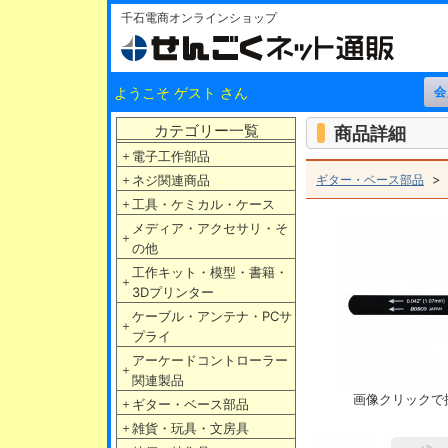
千石電商オンラインショップ
ようこそ ゲスト さん
カテゴリー一覧
商品詳細
＋
電子工作部品
＋
ネジ関連商品
ギター・ベース部品
＋
工具・ケミカル・ケース
メディア・アクセサリ・そ
＋
の他
工作キット・模型・書籍・
＋
3Dプリンター
ケーブル・アンテナ・PCサ
＋
プライ
アーケードコントローラー
＋
関連製品
画像クリックで
＋
ギター・ベース部品
＋
雑貨・玩具・文房具