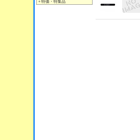
＋
特価・特集品