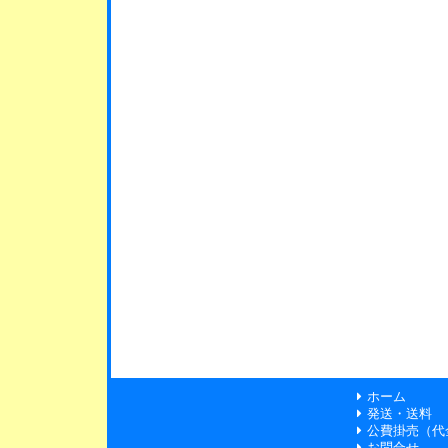
ホーム
発送・送料
公費掛売（代
お問合せ