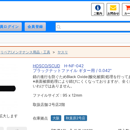
ご案内
お問合せ
カー
>
>
リペア/メンテナンス用品・工具
ヤスリ
HOSCO/SCUD
H-NF-042
ブラックナットファイル ギター用 / 0.042"
錆の進行を防ぐためBlack Oxide(酸化被膜)処理を行っ
※表面被膜処理により錆びにくくなっておりますが、全く
いわけではありません。
ファイルサイズ : 95 x 12mm
取扱店舗:2号店2階
拡大します
在庫拠点
大阪
秋葉原2号店