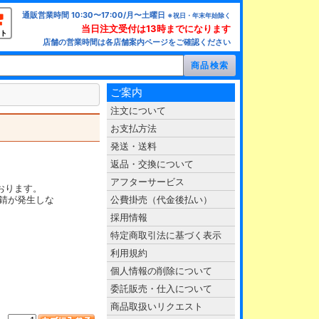
通販営業時間 10:30〜17:00/月〜土曜日
※祝日・年末年始除く
当日注文受付は13時までになります
ト
店舗の営業時間は各店舗案内ページをご確認ください
ご案内
注文について
お支払方法
発送・送料
返品・交換について
アフターサービス
ております。
錆が発生しな
公費掛売（代金後払い）
採用情報
特定商取引法に基づく表示
利用規約
個人情報の削除について
委託販売・仕入について
商品取扱いリクエスト