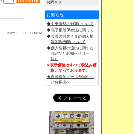
：
お問合せ
お知らせ
◆中東情勢の影響について
◆電子帳簿保存法に関して
管理コード：
EEHD-5XDV
◆会員のお客さまの個人情
報削除機能について
◆個人情報の流出に関する
お詫びとお知らせ（一
覧）
※表示価格はすべて税込み価
格となっております。
★自動送信メールが届かな
いお客様へ