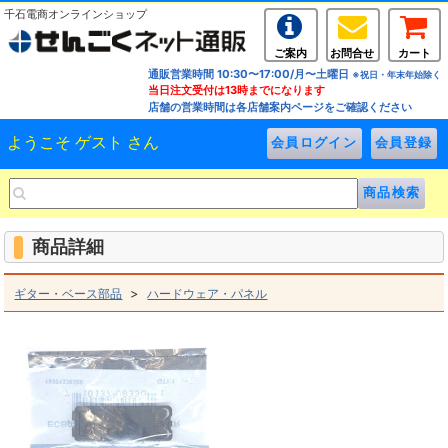
千石電商オンラインショップ
ご案内
お問合せ
カート
通販営業時間 10:30〜17:00/月〜土曜日
※祝日・年末年始除く
当日注文受付は13時までになります
店舗の営業時間は各店舗案内ページをご確認ください
ようこそ ゲスト さん
商品詳細
>
ギター・ベース部品
ハードウェア・パネル