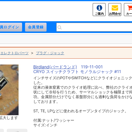
ご案内
お問合せ
カー
>
>
エレクトロパーツ
プラグ・ジャック
Birdland(バードランド)
119-11-001
CRYO スイッチクラフト モノラルジャック #11
インチサイズのPOTやSWITCHなどにクライオジェニッ
した。
従来の液体窒素でのクライオ処理に比べ、弊社のクライ
状にして冷却を行うため、サーマルショックを極限まで
功。金属部分だけでなく基盤部分にも過剰な負荷をかけ
しております。
ST, TE, LPなどに使われるオープンタイプのジャック。
拡大します
付属:ナット/ワッシャー
サイズ:インチ