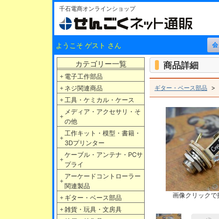
千石電商オンラインショップ
ようこそ ゲスト さん
カテゴリー一覧
商品詳細
＋
電子工作部品
＋
ネジ関連商品
ギター・ベース部品
＋
工具・ケミカル・ケース
メディア・アクセサリ・そ
＋
の他
工作キット・模型・書籍・
＋
3Dプリンター
ケーブル・アンテナ・PCサ
＋
プライ
アーケードコントローラー
＋
関連製品
画像クリックで
＋
ギター・ベース部品
＋
雑貨・玩具・文房具