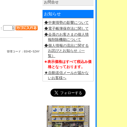
お問合せ
お知らせ
◆中東情勢の影響について
：
◆電子帳簿保存法に関して
◆会員のお客さまの個人情
報削除機能について
◆個人情報の流出に関する
お詫びとお知らせ（一
管理コード：
EEHD-5ZAY
覧）
※表示価格はすべて税込み価
格となっております。
★自動送信メールが届かな
いお客様へ