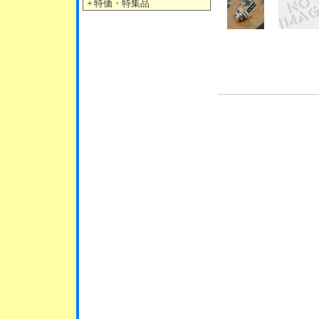
＋
特価・特集品