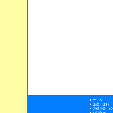
ホーム
発送・送料
公費掛売（代
お問合せ