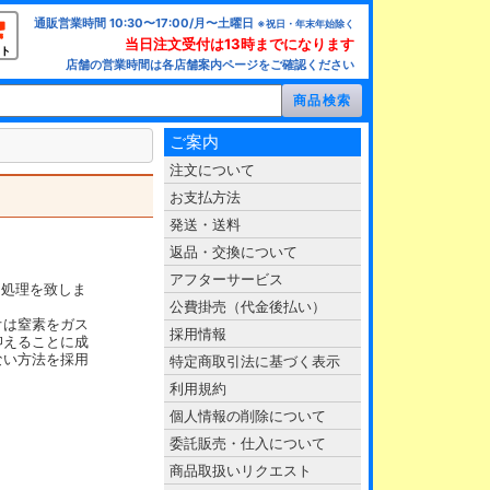
通販営業時間 10:30〜17:00/月〜土曜日
※祝日・年末年始除く
当日注文受付は13時までになります
ト
店舗の営業時間は各店舗案内ページをご確認ください
ご案内
注文について
お支払方法
発送・送料
返品・交換について
アフターサービス
ク処理を致しま
公費掛売（代金後払い）
オは窒素をガス
採用情報
抑えることに成
ない方法を採用
特定商取引法に基づく表示
利用規約
個人情報の削除について
委託販売・仕入について
商品取扱いリクエスト