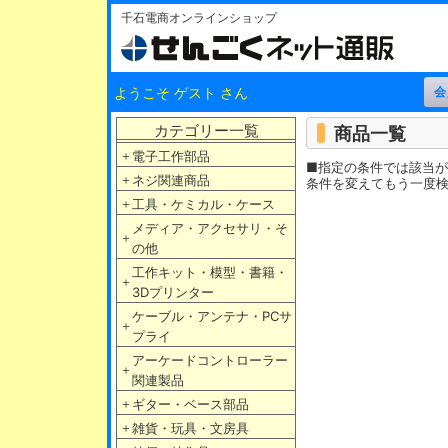
千石電商オンラインショップ
ようこそ ゲスト さん
カテゴリー一覧
商品一覧
＋
電子工作部品
■指定の条件では該当
＋
ネジ関連商品
条件を変えてもう一度
＋
工具・ケミカル・ケース
メディア・アクセサリ・そ
＋
の他
工作キット・模型・書籍・
＋
3Dプリンター
ケーブル・アンテナ・PCサ
＋
プライ
アーケードコントローラー
＋
関連製品
＋
ギター・ベース部品
＋
雑貨・玩具・文房具