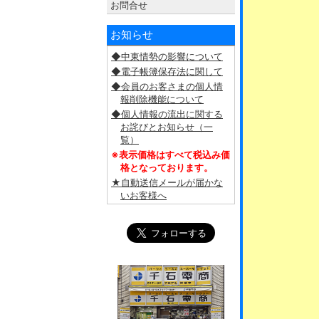
お問合せ
お知らせ
◆中東情勢の影響について
◆電子帳簿保存法に関して
◆会員のお客さまの個人情
報削除機能について
◆個人情報の流出に関する
お詫びとお知らせ（一
覧）
※表示価格はすべて税込み価
格となっております。
★自動送信メールが届かな
いお客様へ