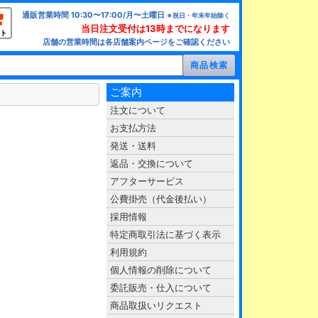
通販営業時間 10:30〜17:00/月〜土曜日
※祝日・年末年始除く
当日注文受付は13時までになります
ト
店舗の営業時間は各店舗案内ページをご確認ください
ご案内
注文について
お支払方法
発送・送料
返品・交換について
アフターサービス
公費掛売（代金後払い）
採用情報
特定商取引法に基づく表示
利用規約
個人情報の削除について
委託販売・仕入について
商品取扱いリクエスト