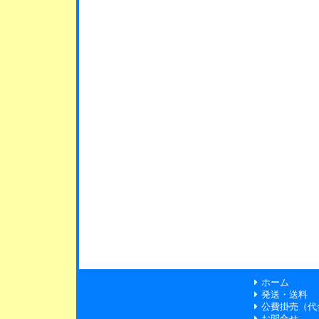
ホーム
発送・送料
公費掛売（代
お問合せ