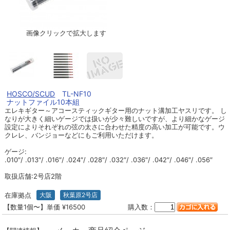
画像クリックで拡大します
HOSCO/SCUD
TL-NF10
ナットファイル10本組
エレキギター～アコースティックギター用のナット溝加工ヤスリです。 し
なりが大きく細いゲージでは扱いが少々難しいですが、より細かなゲージ
設定によりそれぞれの弦の太さに合わせた精度の高い加工が可能です。ウ
クレレ、バンジョーなどにもご利用いただけます。
ゲージ:
.010″/ .013″/ .016″/ .024″/ .028″/ .032″/ .036″/ .042″/ .046″/ .056″
取扱店舗:2号店2階
在庫拠点
大阪
秋葉原2号店
【数量1個〜】単価 ¥16500
購入数：