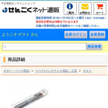
千石電商オンラインショップ
ご案内
お問合せ
カート
通販営業時間 10:30〜17:00/月〜土曜日
※祝日・年末年始除く
当日注文受付は13時までになります
店舗の営業時間は各店舗案内ページをご確認ください
ようこそ ゲスト さん
商品詳細
>
>
ギター・ベース部品
リペア/メンテナンス用品・工具
ヤスリ