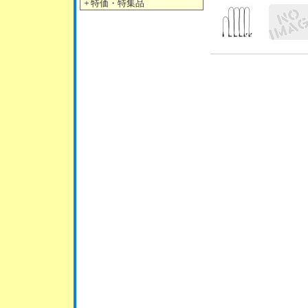
＋
特価・特集品