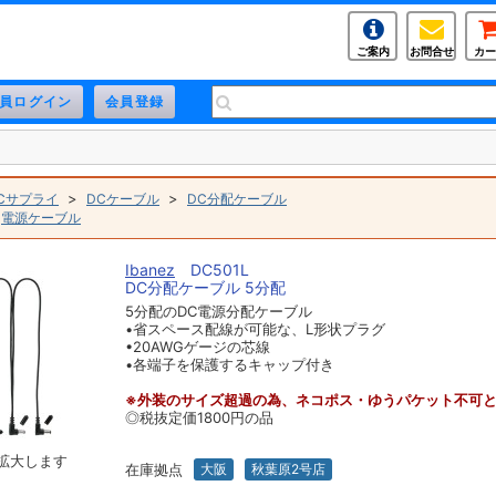
ご案内
お問合せ
カー
>
>
Cサプライ
DCケーブル
DC分配ケーブル
>
電源ケーブル
Ibanez
DC501L
DC分配ケーブル 5分配
5分配のDC電源分配ケーブル
•省スペース配線が可能な、L形状プラグ
•20AWGゲージの芯線
•各端子を保護するキャップ付き
※外装のサイズ超過の為、ネコポス・ゆうパケット不可
◎税抜定価1800円の品
拡大します
在庫拠点
大阪
秋葉原2号店