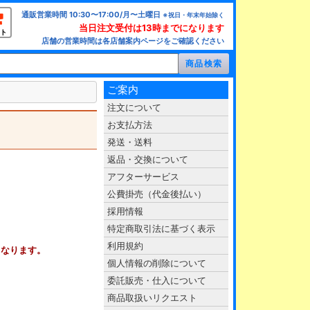
通販営業時間 10:30〜17:00/月〜土曜日
※祝日・年末年始除く
当日注文受付は13時までになります
ト
店舗の営業時間は各店舗案内ページをご確認ください
ご案内
注文について
お支払方法
発送・送料
返品・交換について
アフターサービス
公費掛売（代金後払い）
採用情報
特定商取引法に基づく表示
利用規約
となります。
個人情報の削除について
委託販売・仕入について
商品取扱いリクエスト