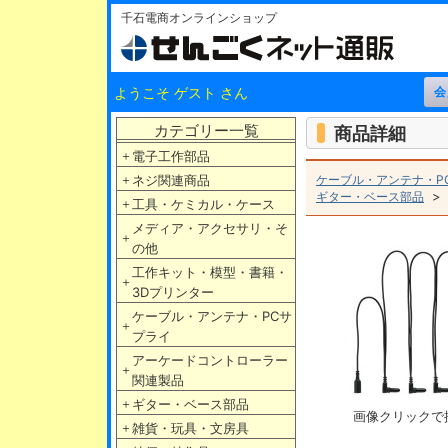
千石電商オンラインショップ
ようこそ ゲスト さん
カテゴリー一覧
商品詳細
＋
電子工作部品
＋
ネジ関連商品
ケーブル・アンテナ・P
ギター・ベース部品
＋
工具・ケミカル・ケース
メディア・アクセサリ・そ
＋
の他
工作キット・模型・書籍・
＋
3Dプリンター
ケーブル・アンテナ・PCサ
＋
プライ
アーケードコントローラー
＋
関連製品
＋
ギター・ベース部品
画像クリックで
＋
雑貨・玩具・文房具