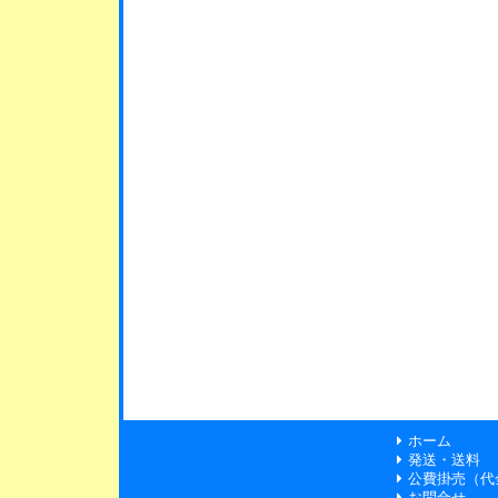
ホーム
発送・送料
公費掛売（代
お問合せ