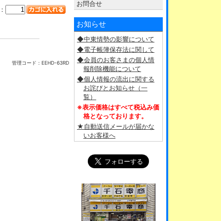
お問合せ
：
お知らせ
◆中東情勢の影響について
◆電子帳簿保存法に関して
◆会員のお客さまの個人情
管理コード：
EEHD-63RD
報削除機能について
◆個人情報の流出に関する
お詫びとお知らせ（一
覧）
※表示価格はすべて税込み価
格となっております。
★自動送信メールが届かな
いお客様へ