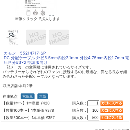
画像クリックで拡大します
カモン
55214717-SP
DC 分配ケーブル 外径5.5mm内径2.1mm-外径4.75mm内径1.7mm 電
圧区分#3×2 空調服向け
一部メーカーの空調服に使用されているサイズです。
バッテリーからそれぞれのファンに接続するのに最適な、異なる長さが組
み合わさった分配ケーブルとなっています。
取扱店舗:本店2階
在庫拠点
秋葉原
大阪
【数量1本〜】1本単価 ¥420
購入数：
【数量100本〜】1本単価 ¥378
購入数：
【数量500本〜】1本単価 ¥357
購入数：