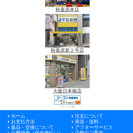
秋葉原本店
秋葉原新２号店
大阪日本橋店
データベースシステム開発
ホーム
注文について
お支払方法
発送・送料
返品・交換について
アフターサービス
公費掛売（代金後払い）
店舗のご案内