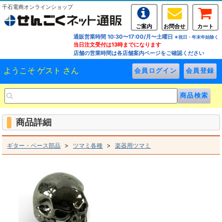
千石電商オンラインショップ
ご案内
お問合せ
カート
通販営業時間 10:30〜17:00/月〜土曜日
※祝日・年末年始除く
当日注文受付は13時までになります
店舗の営業時間は各店舗案内ページをご確認ください
ようこそ ゲスト さん
商品詳細
>
>
ギター・ベース部品
ツマミ各種
楽器用ツマミ