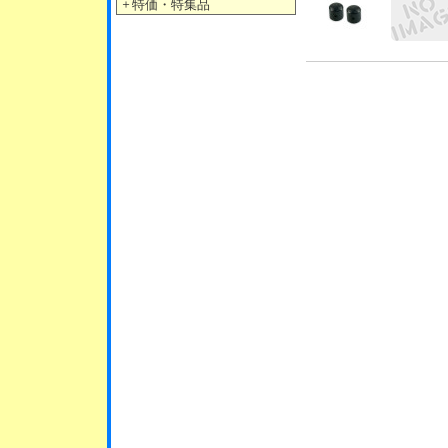
＋
特価・特集品