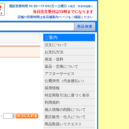
通販営業時間 10:30〜17:00/月〜土曜日
※祝日・年末年始除く
当日注文受付は13時までになります
ト
店舗の営業時間は各店舗案内ページをご確認ください
ご案内
注文について
お支払方法
発送・送料
返品・交換について
アフターサービス
公費掛売（代金後払い）
採用情報
特定商取引法に基づく表示
利用規約
個人情報の削除について
：
委託販売・仕入について
商品取扱いリクエスト