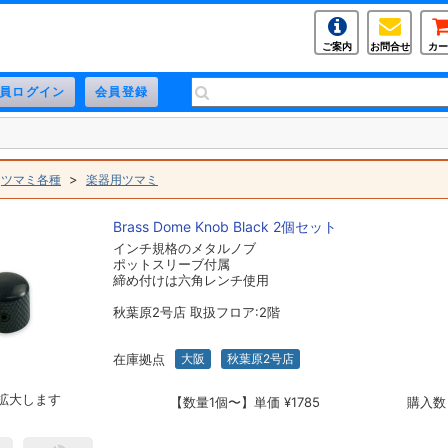
ご案内
お問合せ
カー
>
>
ツマミ各種
楽器用ツマミ
Brass Dome Knob Black 2個セット
インチ規格のメタルノブ
ポットスリーブ付属
締め付けは六角レンチ使用
秋葉原2号店 取扱フロア:2階
在庫拠点
大阪
秋葉原2号店
拡大します
【数量1個〜】単価 ¥1785
購入数