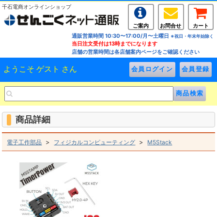
千石電商オンラインショップ
ご案内
お問合せ
カート
通販営業時間 10:30〜17:00/月〜土曜日
※祝日・年末年始除く
当日注文受付は13時までになります
店舗の営業時間は各店舗案内ページをご確認ください
ようこそ ゲスト さん
商品詳細
>
>
電子工作部品
フィジカルコンピューティング
M5Stack