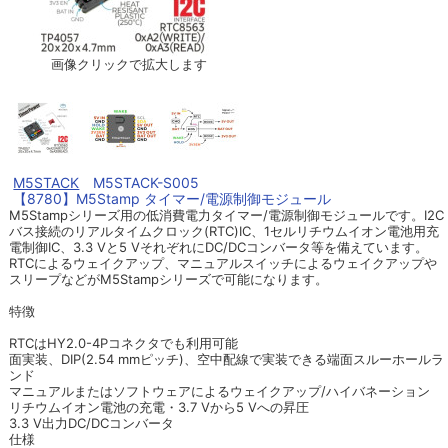
画像クリックで拡大します
M5STACK
M5STACK-S005
【8780】M5Stamp タイマー/電源制御モジュール
M5Stampシリーズ用の低消費電力タイマー/電源制御モジュールです。I2C
バス接続のリアルタイムクロック(RTC)IC、1セルリチウムイオン電池用充
電制御IC、3.3 Vと5 VそれぞれにDC/DCコンバータ等を備えています。
RTCによるウェイクアップ、マニュアルスイッチによるウェイクアップや
スリープなどがM5Stampシリーズで可能になります。
特徴
RTCはHY2.0-4Pコネクタでも利用可能
面実装、DIP(2.54 mmピッチ)、空中配線で実装できる端面スルーホールラ
ンド
マニュアルまたはソフトウェアによるウェイクアップ/ハイバネーション
リチウムイオン電池の充電・3.7 Vから5 Vへの昇圧
3.3 V出力DC/DCコンバータ
仕様