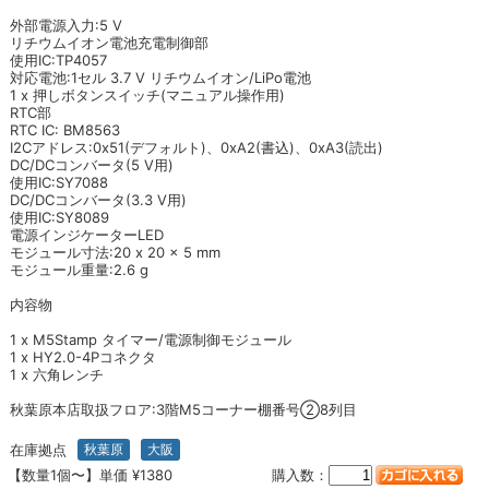
外部電源入力:5 V
リチウムイオン電池充電制御部
使用IC:TP4057
対応電池:1セル 3.7 V リチウムイオン/LiPo電池
1 x 押しボタンスイッチ(マニュアル操作用)
RTC部
RTC IC: BM8563
I2Cアドレス:0x51(デフォルト)、0xA2(書込)、0xA3(読出)
DC/DCコンバータ(5 V用)
使用IC:SY7088
DC/DCコンバータ(3.3 V用)
使用IC:SY8089
電源インジケーターLED
モジュール寸法:20 x 20 x 5 mm
モジュール重量:2.6 g
内容物
1 x M5Stamp タイマー/電源制御モジュール
1 x HY2.0-4Pコネクタ
1 x 六角レンチ
秋葉原本店取扱フロア:3階M5コーナー棚番号②8列目
在庫拠点
秋葉原
大阪
【数量1個〜】単価 ¥1380
購入数：