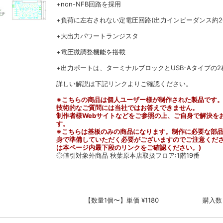
+non-NFB回路を採用
+負荷に左右されない定電圧回路(出力インピーダンス約20
+大出力パワートランジスタ
+電圧微調整機能を搭載
+出力ポートは、ターミナルブロックとUSB-Aタイプの2
詳しい解説は下記リンクよりご確認ください。
※こちらの商品は個人ユーザー様が制作された製品です
技術的なご質問には当社ではお答えできません。
制作者様Webサイトなどをご参照の上、ご自身で解決を
す。
※こちらは基板のみの商品になります。制作に必要な部
身で準備していただく必要がございますのでご注意くださ
は本ページ内最下段のリンクをご確認ください。)
◎値引対象外商品 秋葉原本店取扱フロア:1階19番
【数量1個〜】単価 ¥1180
購入数