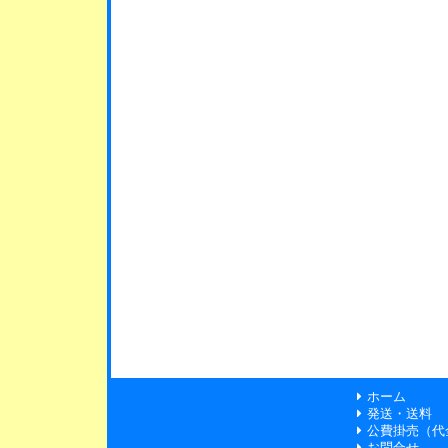
ホーム
発送・送料
公費掛売（代
お問合せ