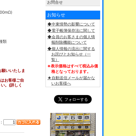
お問合せ
0mΩ)
お知らせ
◆中東情勢の影響について
◆電子帳簿保存法に関して
◆会員のお客さまの個人情
種類
報削除機能について
◆個人情報の流出に関する
お詫びとお知らせ（一
覧）
。
※表示価格はすべて税込み価
お願いいたしま
格となっております。
★自動送信メールが届かな
品はお客様ご自
いお客様へ
い。(詳しく
：