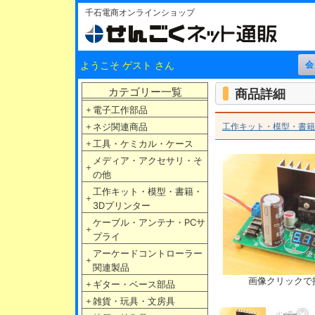
千石電商オンラインショップ
ようこそ ゲスト さん
カテゴリー一覧
商品詳細
＋
電子工作部品
＋
ネジ関連商品
工作キット・模型・書籍
＋
工具・ケミカル・ケース
メディア・アクセサリ・そ
＋
の他
工作キット・模型・書籍・
＋
3Dプリンター
ケーブル・アンテナ・PCサ
＋
プライ
アーケードコントローラー
＋
関連製品
画像クリックで
＋
ギター・ベース部品
＋
雑貨・玩具・文房具