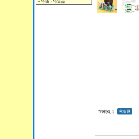
＋
特価・特集品
在庫拠点
秋葉原