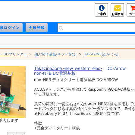
ご案内
お問合せ
カー
>
>
・3Dプリンター
個人制作基板(キット含む)
TAKAZINE(たかじん)
TakazineZone -new_western_elec-
DC-Arrow
non-NFB DC電源基板
non-NFB ディスクリート電源基板 DC-ARROW
AC6.3Vトランスから整流してRaspberry PiやDAC基
する基板です。
負荷の変動に一切左右されないnon-NFB回路を採用して
ードバックに頼らず真の低インピーダンス出力で、条件
るRaspberry Pi 3とTinkerBoardも駆動可能です。
拡大します
特徴
+完全ディスクリート構成