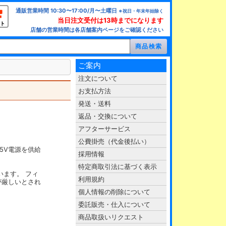
通販営業時間 10:30〜17:00/月〜土曜日
※祝日・年末年始除く
当日注文受付は13時までになります
ト
店舗の営業時間は各店舗案内ページをご確認ください
ご案内
注文について
お支払方法
発送・送料
返品・交換について
アフターサービス
公費掛売（代金後払い）
板へ5V電源を供給
採用情報
特定商取引法に基づく表示
います。 フィ
利用規約
が厳しいとされ
個人情報の削除について
委託販売・仕入について
商品取扱いリクエスト