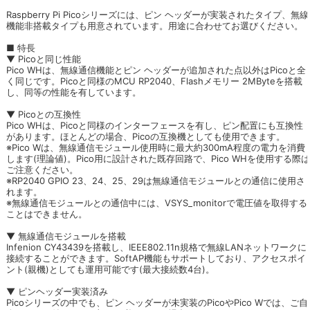
Raspberry Pi Picoシリーズには、ピン ヘッダーが実装されたタイプ、無線
機能非搭載タイプも用意されています。用途に合わせてお選びください。
■ 特長
▼ Picoと同じ性能
Pico WHは、無線通信機能とピン ヘッダーが追加された点以外はPicoと全
く同じです。Picoと同様のMCU RP2040、Flashメモリー 2MByteを搭載
し、同等の性能を有しています。
▼ Picoとの互換性
Pico WHは、Picoと同様のインターフェースを有し、ピン配置にも互換性
があります。ほとんどの場合、Picoの互換機としても使用できます。
※Pico Wは、無線通信モジュール使用時に最大約300mA程度の電力を消費
します(理論値)。Pico用に設計された既存回路で、Pico WHを使用する際は
ご注意ください。
※RP2040 GPIO 23、24、25、29は無線通信モジュールとの通信に使用さ
れます。
※無線通信モジュールとの通信中には、VSYS_monitorで電圧値を取得する
ことはできません。
▼ 無線通信モジュールを搭載
Infenion CY43439を搭載し、IEEE802.11n規格で無線LANネットワークに
接続することができます。SoftAP機能もサポートしており、アクセスポイ
ント(親機)としても運用可能です(最大接続数4台)。
▼ ピンヘッダー実装済み
Picoシリーズの中でも、ピン ヘッダーが未実装のPicoやPico Wでは、ご自