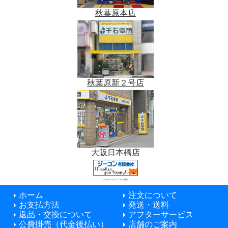
秋葉原本店
秋葉原新２号店
大阪日本橋店
データベースシステム開発
ホーム
注文について
お支払方法
発送・送料
返品・交換について
アフターサービス
公費掛売（代金後払い）
店舗のご案内