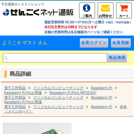
千石電商オンラインショップ
ご案内
お問合せ
カート
通販営業時間 10:30〜17:00/月〜土曜日
※祝日・年末年始除く
当日注文受付は13時までになります
店舗の営業時間は各店舗案内ページをご確認ください
ようこそ ゲスト さん
商品詳細
>
>
>
電子工作部品
フィジカルコンピューティング
Raspberry Pi
>
Raspberry Pi Pico 関連
Raspberry Pi Pico (RP2040)
>
>
>
電子工作部品
フィジカルコンピューティング
Raspberry Pi
Raspberry Pi Pico 関連
>
>
>
電子工作部品
フィジカルコンピューティング
Raspberry Pi
本体
（メインボード）