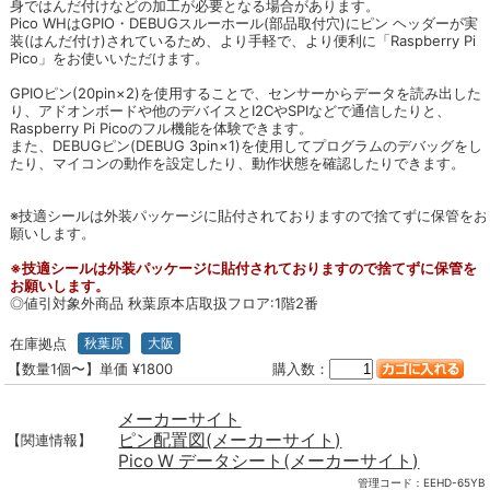
身ではんだ付けなどの加工が必要となる場合があります。
Pico WHはGPIO・DEBUGスルーホール(部品取付穴)にピン ヘッダーが実
装(はんだ付け)されているため、より手軽で、より便利に「Raspberry Pi
Pico」をお使いいただけます。
GPIOピン(20pin×2)を使用することで、センサーからデータを読み出した
り、アドオンボードや他のデバイスとI2CやSPIなどで通信したりと、
Raspberry Pi Picoのフル機能を体験できます。
また、DEBUGピン(DEBUG 3pin×1)を使用してプログラムのデバッグをし
たり、マイコンの動作を設定したり、動作状態を確認したりできます。
※技適シールは外装パッケージに貼付されておりますので捨てずに保管をお
願いします。
※技適シールは外装パッケージに貼付されておりますので捨てずに保管を
お願いします。
◎値引対象外商品 秋葉原本店取扱フロア:1階2番
在庫拠点
秋葉原
大阪
【数量1個〜】単価 ¥1800
購入数：
メーカーサイト
ピン配置図(メーカーサイト)
【関連情報】
Pico W データシート(メーカーサイト)
管理コード：
EEHD-65YB