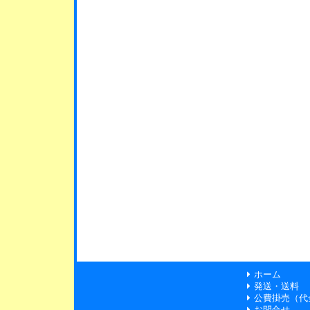
ホーム
発送・送料
公費掛売（代
お問合せ