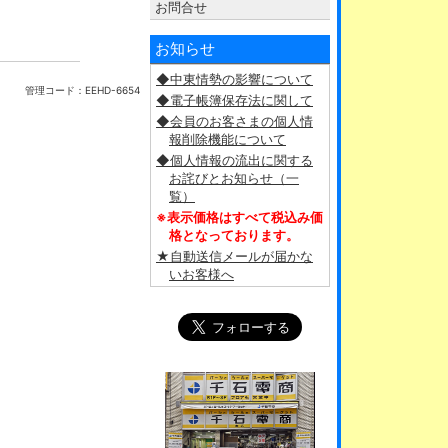
お問合せ
お知らせ
◆中東情勢の影響について
管理コード：
EEHD-6654
◆電子帳簿保存法に関して
◆会員のお客さまの個人情
報削除機能について
◆個人情報の流出に関する
お詫びとお知らせ（一
覧）
※表示価格はすべて税込み価
格となっております。
★自動送信メールが届かな
いお客様へ