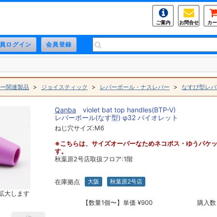
ご案内
お問合せ
カー
>
>
>
ー関連製品
ジョイスティック
レバーボール・ナスレバー
なすび型レバ
Qanba
violet bat top handles(BTP-V)
レバーボール(なす型) φ32 バイオレット
ねじ穴サイズ:M6
※こちらは、サイズオーバーなためネコポス・ゆうパケ
す。
秋葉原2号店取扱フロア:1階
在庫拠点
大阪
秋葉原2号店
拡大します
【数量1個〜】単価 ¥900
購入数