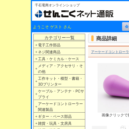
千石電商オンラインショップ
ようこそ ゲスト さん
カテゴリー一覧
商品詳細
＋
電子工作部品
＋
ネジ関連商品
アーケードコントローラ
＋
工具・ケミカル・ケース
メディア・アクセサリ・そ
＋
の他
工作キット・模型・書籍・
＋
3Dプリンター
ケーブル・アンテナ・PCサ
＋
プライ
アーケードコントローラー
＋
関連製品
画像クリックで
＋
ギター・ベース部品
＋
雑貨・玩具・文房具