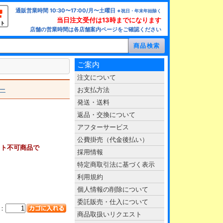
通販営業時間 10:30〜17:00/月〜土曜日
※祝日・年末年始除く
当日注文受付は13時までになります
ト
店舗の営業時間は各店舗案内ページをご確認ください
ご案内
注文について
ー
お支払方法
発送・送料
返品・交換について
アフターサービス
公費掛売（代金後払い）
ット不可商品で
採用情報
特定商取引法に基づく表示
利用規約
個人情報の削除について
委託販売・仕入について
：
商品取扱いリクエスト