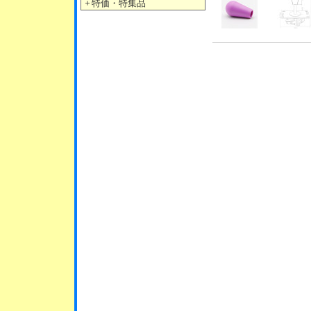
＋
特価・特集品