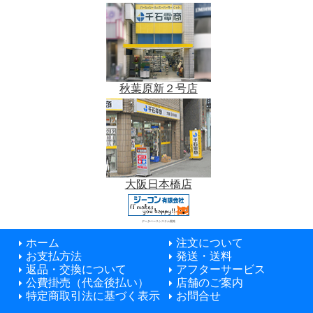
秋葉原新２号店
大阪日本橋店
データベースシステム開発
ホーム
注文について
お支払方法
発送・送料
返品・交換について
アフターサービス
公費掛売（代金後払い）
店舗のご案内
特定商取引法に基づく表示
お問合せ