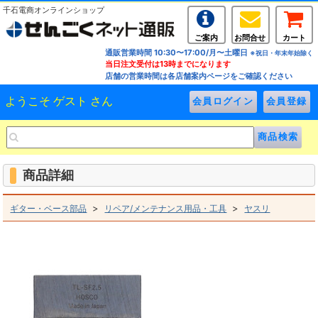
千石電商オンラインショップ
ご案内
お問合せ
カート
通販営業時間 10:30〜17:00/月〜土曜日
※祝日・年末年始除く
当日注文受付は13時までになります
店舗の営業時間は各店舗案内ページをご確認ください
ようこそ ゲスト さん
商品詳細
>
>
ギター・ベース部品
リペア/メンテナンス用品・工具
ヤスリ