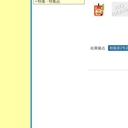
＋
特価・特集品
在庫拠点
秋葉原2号