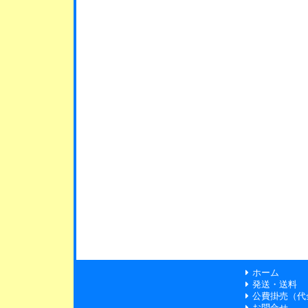
ホーム
発送・送料
公費掛売（代
お問合せ