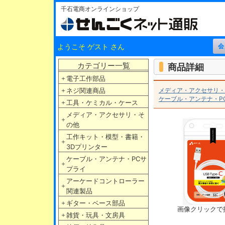
千石電商オンラインショップ
ようこそ ゲスト さん
カテゴリー一覧
商品詳細
＋
電子工作部品
＋
ネジ関連商品
メディア・アクセサリ・
ケーブル・アンテナ・P
＋
工具・ケミカル・ケース
メディア・アクセサリ・そ
＋
の他
工作キット・模型・書籍・
＋
3Dプリンター
ケーブル・アンテナ・PCサ
＋
プライ
アーケードコントローラー
＋
関連製品
＋
ギター・ベース部品
画像クリックで
＋
雑貨・玩具・文房具