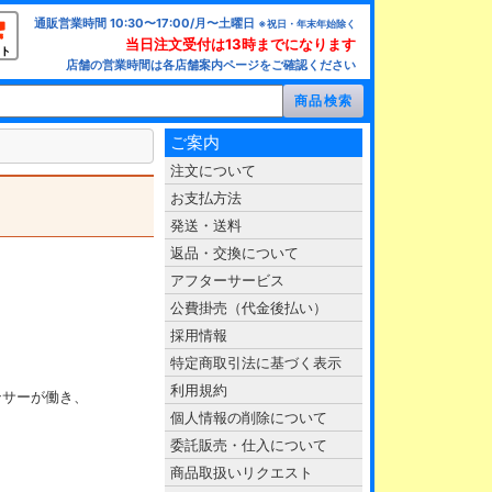
通販営業時間 10:30〜17:00/月〜土曜日
※祝日・年末年始除く
当日注文受付は13時までになります
ト
店舗の営業時間は各店舗案内ページをご確認ください
ご案内
注文について
お支払方法
発送・送料
返品・交換について
アフターサービス
公費掛売（代金後払い）
採用情報
特定商取引法に基づく表示
利用規約
ンサーが働き、
個人情報の削除について
委託販売・仕入について
商品取扱いリクエスト