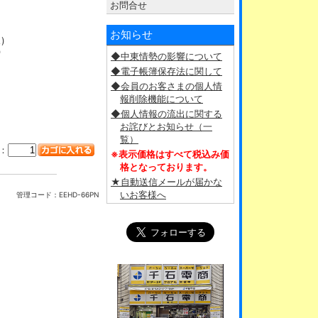
お問合せ
お知らせ
)
)
◆中東情勢の影響について
◆電子帳簿保存法に関して
◆会員のお客さまの個人情
報削除機能について
◆個人情報の流出に関する
お詫びとお知らせ（一
覧）
：
※表示価格はすべて税込み価
格となっております。
★自動送信メールが届かな
いお客様へ
管理コード：
EEHD-66PN