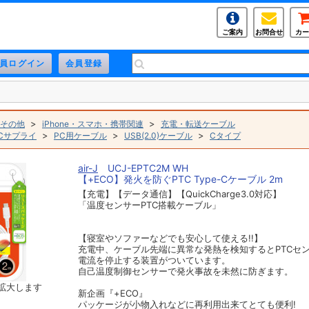
ご案内
お問合せ
カー
>
>
その他
iPhone・スマホ・携帯関連
充電・転送ケーブル
>
>
>
Cサプライ
PC用ケーブル
USB(2.0)ケーブル
Cタイプ
air-J
UCJ-EPTC2M WH
【+ECO】発火を防ぐPTC Type-Cケーブル 2m
【充電】【データ通信】【QuickCharge3.0対応】
「温度センサーPTC搭載ケーブル」
【寝室やソファーなどでも安心して使える!!】
充電中、ケーブル先端に異常な発熱を検知するとPTCセ
電流を停止する装置がついています。
自己温度制御センサーで発火事故を未然に防ぎます。
拡大します
新企画『+ECO』
パッケージが小物入れなどに再利用出来てとても便利!