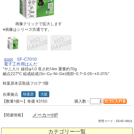
画像クリックで拡大します
※画像はシリーズ共通です。
goot
SF-C7010
電子工作用はんだ
"ヤニ入り 線径φ1.0 長さ約14m 重量約70g
融点227℃ 組成組成(Sn-Cu-Ni-Ge)残部–0.7–0.05–≤0.01%"
秋葉原本店取扱フロア:1階
在庫拠点
秋葉原
大阪
【数量1個〜】単価 ¥3150
購入数：
メーカーHP
【関連情報】
管理コード：
EEHD-66UL
カテゴリー一覧