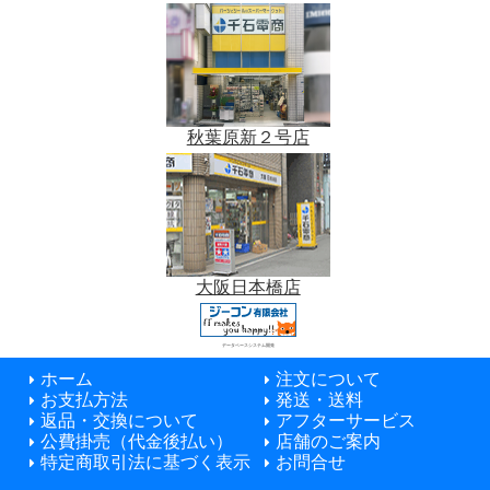
秋葉原新２号店
大阪日本橋店
データベースシステム開発
ホーム
注文について
お支払方法
発送・送料
返品・交換について
アフターサービス
公費掛売（代金後払い）
店舗のご案内
特定商取引法に基づく表示
お問合せ