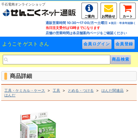
千石電商オンラインショップ
ご案内
お問合せ
カート
通販営業時間 10:30〜17:00/月〜土曜日
※祝日・年末年始除く
当日注文受付は13時までになります
店舗の営業時間は各店舗案内ページをご確認ください
ようこそ ゲスト さん
商品詳細
>
>
>
>
工具・ケミカル・ケース
工具
とめる・つける
はんだ関連品
はんだ