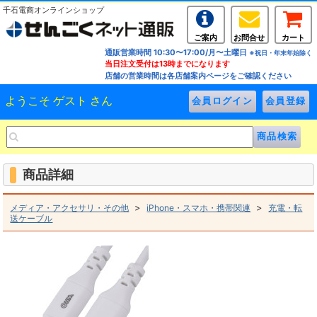
千石電商オンラインショップ
ご案内
お問合せ
カート
通販営業時間 10:30〜17:00/月〜土曜日
※祝日・年末年始除く
当日注文受付は13時までになります
店舗の営業時間は各店舗案内ページをご確認ください
ようこそ ゲスト さん
商品詳細
>
>
メディア・アクセサリ・その他
iPhone・スマホ・携帯関連
充電・転
送ケーブル