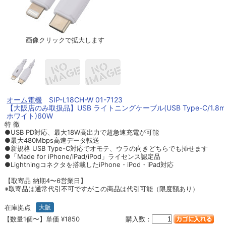
画像クリックで拡大します
オーム電機
SIP-L18CH-W 01-7123
【大阪店のみ取扱品】USB ライトニングケーブル(USB Type-C/1.8m
ホワイト)60W
特 徴
●USB PD対応、最大18W高出力で超急速充電が可能
●最大480Mbps高速データ転送
●新規格 USB Type-C対応でオモテ、ウラの向きどちらでも挿せます
●「Made for iPhone/iPad/iPod」ライセンス認定品
●Lightningコネクタを搭載したiPhone・iPod・iPad対応
【取寄品 納期4〜6営業日】
※取寄品は通常代引不可ですがこの商品は代引可能（限度額あり）
在庫拠点
大阪
【数量1個〜】単価 ¥1850
購入数：