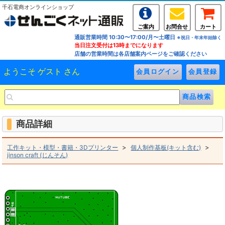
千石電商オンラインショップ
ご案内
お問合せ
カート
通販営業時間 10:30〜17:00/月〜土曜日
※祝日・年末年始除く
当日注文受付は13時までになります
店舗の営業時間は各店舗案内ページをご確認ください
ようこそ ゲスト さん
商品詳細
>
>
工作キット・模型・書籍・3Dプリンター
個人制作基板(キット含む)
jinson craft (じんそん)