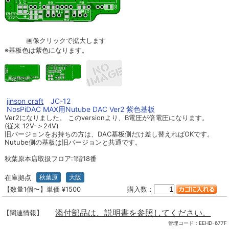
画像クリックで拡大します
※基板色は紫色になります。
jinson craft
JC-12
NosPiDAC MAX用Nutube DAC Ver2 紫色基板
Ver2になりました。 このversionより、B電圧が倍電圧になります。
(従来 12V-＞24V)
旧バージョンをお持ちの方は、DAC基板側だけ差し替えればOKです。
Nutube側の基板は旧バージョンと共通です。
秋葉原本店取扱フロア:1階18番
在庫拠点
秋葉原
大阪
【数量1個〜】単価 ¥1500
購入数：
添付部品は、説明書を参照してください。
【関連情報】
管理コード：
EEHD-677F