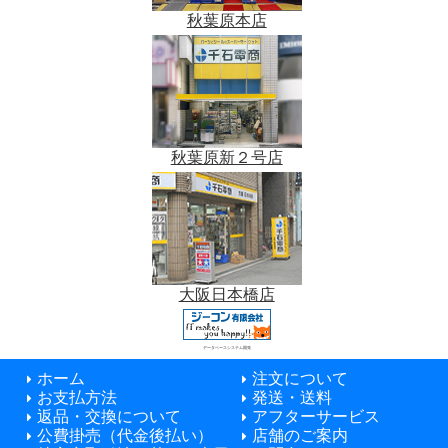
秋葉原本店
秋葉原新２号店
大阪日本橋店
データベースシステム開発
ホーム
注文について
お支払方法
発送・送料
返品・交換について
アフターサービス
公費掛売（代金後払い）
店舗のご案内