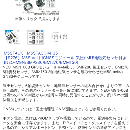
画像クリックで拡大します
M5STACK
M5STACK-M135
【9276】M5Stack用GNSSモジュール 気圧/IMU/地磁気センサ付き
(NEO-M9N/BMP280/BMI270/BMM150)
NEO-M9N-00B GPSモジュールを搭載し、BMP280 気圧センサ、BMI270
6軸姿勢センサ、BMM150 3軸地磁気センサを組み合わせたM5Stackの
GNSSモジュールです。
気圧センサ、6軸姿勢センサ、地磁気センサーの組み合わせにより位置、方
位、高度、その他のパラメーターを正確に測定できます。NEO-M9N-00B
は四つのGNSS衛星からの信号を同時に受信することができ、約1.5 mの測
位精度を実現します。
GNSSについては「国土地理院 GNSS測位とは」をご参照ください。
ボタン電池、及びEEPROMチップを搭載しているので、電源喪失時にもデ
ータを安全に保存できます。また、DIPスイッチとトグルスイッチを備えて
いるので、シリアルポートピン、PPSピン、姿勢センサの通信アドレスを