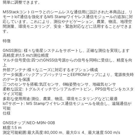
簡単に調整できます。
M5Stackコントローラとのシームレスな通信用に設計された本商品は、リ
モートIoT通信を強化するM5 Stampワイヤレス通信モジュールの追加に対
応しています。これにより、測位やナビゲーション、農業、物流、地理空
間測量、環境モニタリング、安全・緊急対応などに活用することができま
す。
特徴
GNSS測位: 様々な衛星システムをサポートし、正確な測位を実現します
高精度:約1.5 mの測位精度
マルチ信号受信:四つのGNSS信号源からの信号を同時に受信し、精度を向
上
外部アンテナ:様々なニーズに対応するオプション構成
データ保護:バックアップバッテリーとEEPROMチップにより、電源喪失時
のデータを保護
三つのセンサを搭載:気圧センサ、6軸姿勢センサ、地磁気センサ
柔軟な設定: トグルスイッチでシリアルポートピン、PPS信号ピンをカスタ
マイズ可能
多彩な使用用途:測位、農業、物流、環境モニタリングなどに最適
IoTサポート: M5 Stampワイヤレス通信モジュールを統合し、遠隔通信が
可能
仕様
GNSSチップ:NEO-M9N-00B
精度:1.5 m
測定可能範囲:最大高度:80,000 m、最大G:≦ 4、最大速度:500 m/s