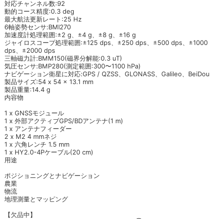
対応チャンネル数:92
動的コース精度:0.3 deg
最大航法更新レート:25 Hz
6軸姿勢センサ:BMI270
加速度計処理範囲:±2 g、±4 g、±8 g、±16 g
ジャイロスコープ処理範囲:±125 dps、±250 dps、±500 dps、±1000
dps、±2000 dps
三軸磁力計:BMM150(磁界分解能:0.3 uT)
気圧センサ:BMP280(測定範囲:300〜1100 hPa)
ナビゲーション衛星に対応:GPS / QZSS、GLONASS、Galileo、BeiDou
製品サイズ:54 x 54 x 13.1 mm
製品重量:14.4 g
内容物
1 x GNSSモジュール
1 x 外部アクティブGPS/BDアンテナ(1 m)
1 x アンテナフィーダー
2 x M2 4 mmネジ
1 x 六角レンチ 1.5 mm
1 x HY2.0-4Pケーブル(20 cm)
用途
ポジショニングとナビゲーション
農業
物流
地理測量とマッピング
【欠品中】