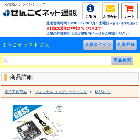
千石電商オンラインショップ
ご案内
お問合せ
カート
通販営業時間 10:30〜17:00/月〜土曜日
※祝日・年末年始除く
当日注文受付は13時までになります
店舗の営業時間は各店舗案内ページをご確認ください
ようこそ ゲスト さん
商品詳細
>
>
電子工作部品
フィジカルコンピューティング
M5Stack