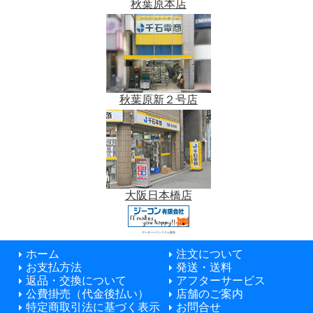
秋葉原本店
秋葉原新２号店
大阪日本橋店
データベースシステム開発
ホーム
注文について
お支払方法
発送・送料
返品・交換について
アフターサービス
公費掛売（代金後払い）
店舗のご案内
特定商取引法に基づく表示
お問合せ