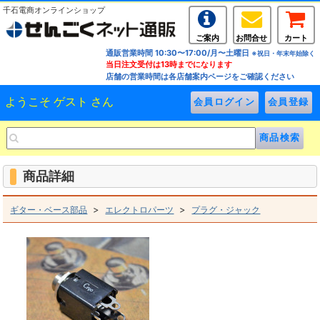
千石電商オンラインショップ
ご案内
お問合せ
カート
通販営業時間 10:30〜17:00/月〜土曜日
※祝日・年末年始除く
当日注文受付は13時までになります
店舗の営業時間は各店舗案内ページをご確認ください
ようこそ ゲスト さん
商品詳細
>
>
ギター・ベース部品
エレクトロパーツ
プラグ・ジャック