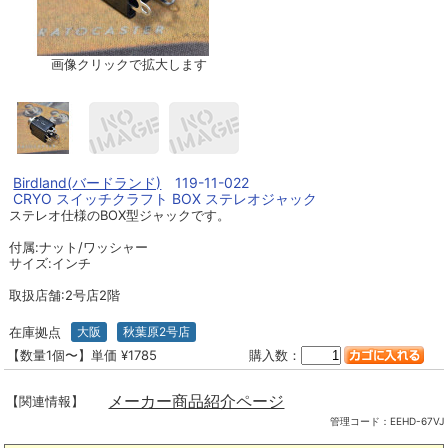
画像クリックで拡大します
Birdland(バードランド)
119-11-022
CRYO スイッチクラフト BOX ステレオジャック
ステレオ仕様のBOX型ジャックです。
付属:ナット/ワッシャー
サイズ:インチ
取扱店舗:2号店2階
在庫拠点
大阪
秋葉原2号店
【数量1個〜】単価 ¥1785
購入数：
メーカー商品紹介ページ
【関連情報】
管理コード：
EEHD-67VJ