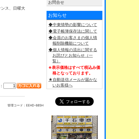
お問合せ
ナンス、日曜大
お知らせ
◆中東情勢の影響について
◆電子帳簿保存法に関して
◆会員のお客さまの個人情
報削除機能について
◆個人情報の流出に関する
お詫びとお知らせ（一
覧）
※表示価格はすべて税込み価
格となっております。
★自動送信メールが届かな
いお客様へ
：
管理コード：
EEHD-685H