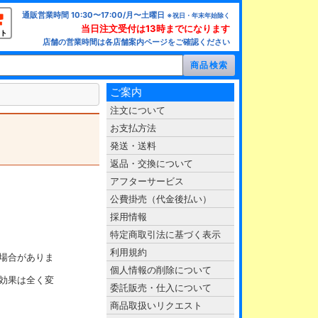
通販営業時間 10:30〜17:00/月〜土曜日
※祝日・年末年始除く
当日注文受付は13時までになります
ト
店舗の営業時間は各店舗案内ページをご確認ください
ご案内
注文について
お支払方法
発送・送料
返品・交換について
アフターサービス
公費掛売（代金後払い）
採用情報
特定商取引法に基づく表示
利用規約
場合がありま
個人情報の削除について
効果は全く変
委託販売・仕入について
商品取扱いリクエスト