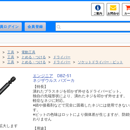
ご案内
お問合せ
カー
>
>
工具
電動工具
>
>
>
工具
とめる・つける
ドライバー
>
>
>
>
工具
とめる・つける
ドライバー
ソケットドライバー・ビット
エンジニア
DBZ-51
ネジザウルス バズーカ
【特長】
潰れたプラスネジを叩かず外せるドライバービット。
独自の先端形状により、潰れたネジを叩かず外せます。
軽症なネジに対応。
※錆や接着剤などで完全に固着したネジには使用できない
す。
※ビットの色味はロットにより個体差が生じますが、防錆
わりません
拡大します
【用途】