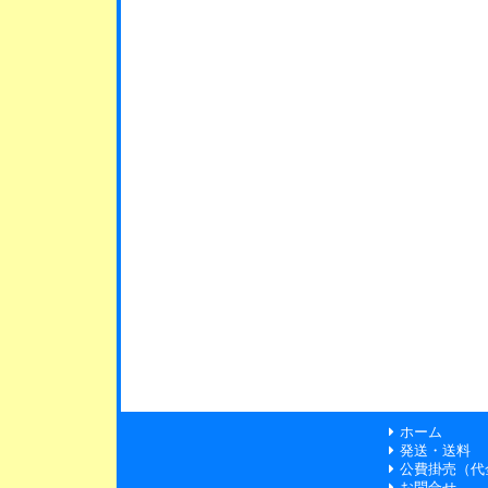
ホーム
発送・送料
公費掛売（代
お問合せ