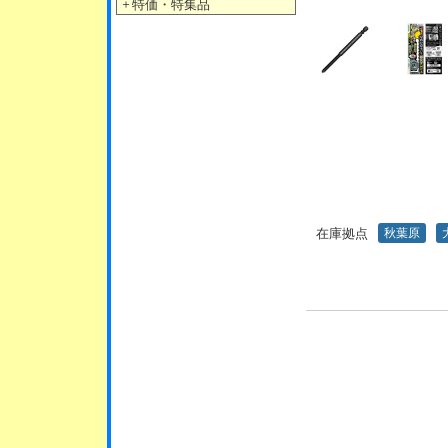
＋
特価・特集品
在庫拠点
秋葉原