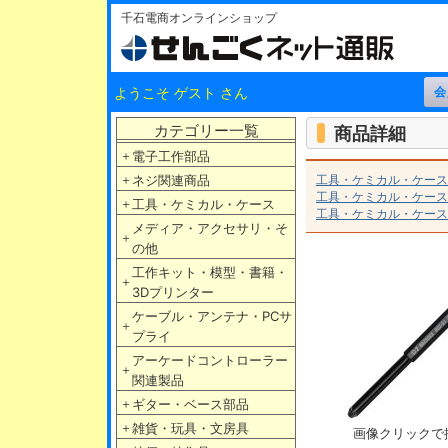
千石電商オンラインショップ
ようこそ ゲスト さん
カテゴリー一覧
商品詳細
＋
電子工作部品
＋
ネジ関連商品
工具・ケミカル・ケース
工具・ケミカル・ケース
＋
工具・ケミカル・ケース
工具・ケミカル・ケース
メディア・アクセサリ・そ
＋
の他
工作キット・模型・書籍・
＋
3Dプリンター
ケーブル・アンテナ・PCサ
＋
プライ
アーケードコントローラー
＋
関連製品
＋
ギター・ベース部品
＋
雑貨・玩具・文房具
画像クリックで