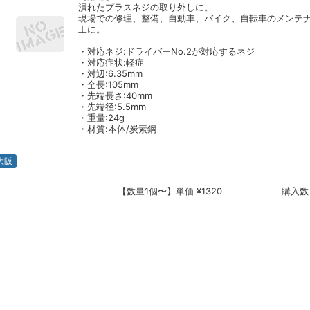
潰れたプラスネジの取り外しに。
現場での修理、整備、自動車、バイク、自転車のメンテ
工に。
・対応ネジ:ドライバーNo.2が対応するネジ
・対応症状:軽症
・対辺:6.35mm
・全長:105mm
・先端長さ:40mm
・先端径:5.5mm
・重量:24g
・材質:本体/炭素鋼
大阪
【数量1個〜】単価 ¥1320
購入数