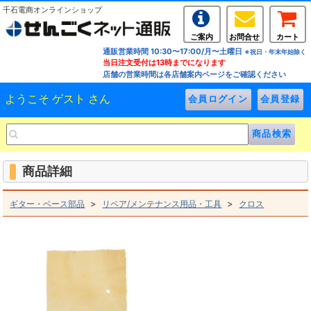
千石電商オンラインショップ
ご案内
お問合せ
カート
通販営業時間 10:30〜17:00/月〜土曜日
※祝日・年末年始除く
当日注文受付は13時までになります
店舗の営業時間は各店舗案内ページをご確認ください
ようこそ ゲスト さん
商品詳細
>
>
ギター・ベース部品
リペア/メンテナンス用品・工具
クロス