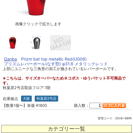
画像クリックで拡大します
Qanba
Prizm bat top metallic Red(UG06)
プリズムレバーボール(なす型) φ31.6 メタリックレッド
上部にユニークな三角形の加工が施されているレバーボールです。
※こちらは、サイズオーバーなためネコポス・ゆうパケット不可商品で
す。
秋葉原2号店取扱フロア:1階
在庫拠点
大阪
秋葉原2号店
【数量1個〜】単価 ¥1800
購入数：
管理コード：
EEHD-68PA
カテゴリー一覧