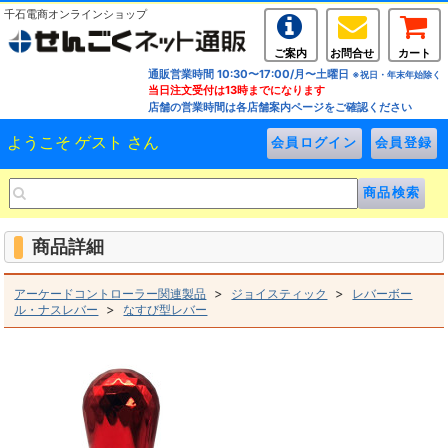
千石電商オンラインショップ
ご案内
お問合せ
カート
通販営業時間 10:30〜17:00/月〜土曜日
※祝日・年末年始除く
当日注文受付は13時までになります
店舗の営業時間は各店舗案内ページをご確認ください
ようこそ ゲスト さん
商品詳細
>
>
アーケードコントローラー関連製品
ジョイスティック
レバーボー
>
ル・ナスレバー
なすび型レバー