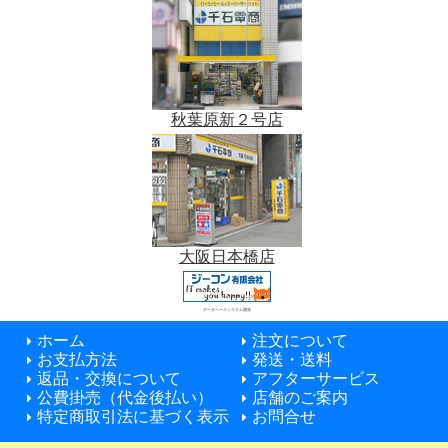
秋葉原新２号店
大阪日本橋店
データベースシステム開発
ホーム
注文について
お支払方法
発送・送料
返品・交換について
アフターサービス
公費掛売（代金後払い）
店舗のご案内
特定商取引法に基づく表示
お問合せ