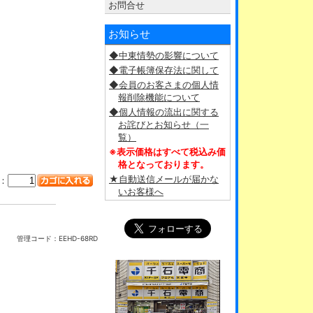
お問合せ
お知らせ
◆中東情勢の影響について
◆電子帳簿保存法に関して
◆会員のお客さまの個人情
報削除機能について
◆個人情報の流出に関する
お詫びとお知らせ（一
覧）
※表示価格はすべて税込み価
格となっております。
★自動送信メールが届かな
：
いお客様へ
管理コード：
EEHD-68RD