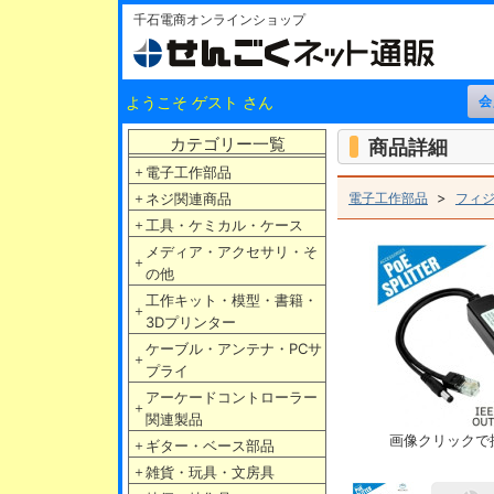
千石電商オンラインショップ
ようこそ ゲスト さん
カテゴリー一覧
商品詳細
＋
電子工作部品
>
＋
ネジ関連商品
電子工作部品
フィ
＋
工具・ケミカル・ケース
メディア・アクセサリ・そ
＋
の他
工作キット・模型・書籍・
＋
3Dプリンター
ケーブル・アンテナ・PCサ
＋
プライ
アーケードコントローラー
＋
関連製品
画像クリックで
＋
ギター・ベース部品
＋
雑貨・玩具・文房具