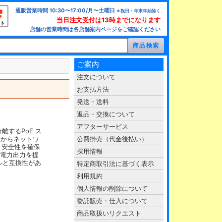
通販営業時間 10:30〜17:00/月〜土曜日
※祝日・年末年始除く
当日注文受付は13時までになります
ト
店舗の営業時間は各店舗案内ページをご確認ください
ご案内
注文について
お支払方法
発送・送料
返品・交換について
アフターサービス
に分離するPoE ス
ンからネットワ
公費掛売（代金後払い）
と安全性を確保
採用情報
Wの電力出力を提
トコルと互換性があ
特定商取引法に基づく表示
利用規約
個人情報の削除について
委託販売・仕入について
商品取扱いリクエスト