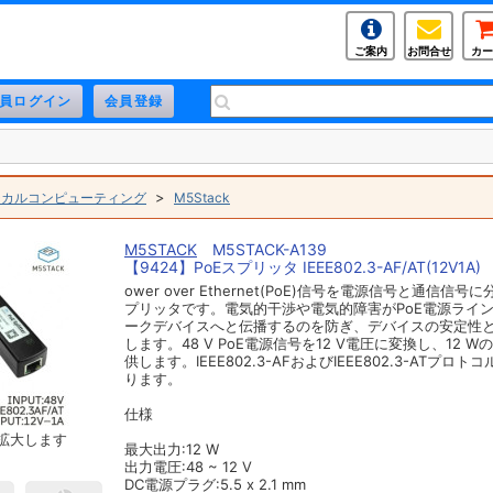
ご案内
お問合せ
カー
>
ジカルコンピューティング
M5Stack
M5STACK
M5STACK-A139
【9424】PoEスプリッタ IEEE802.3-AF/AT(12V1A)
ower over Ethernet(PoE)信号を電源信号と通信信号
プリッタです。電気的干渉や電気的障害がPoE電源ライ
ークデバイスへと伝播するのを防ぎ、デバイスの安定性
します。48 V PoE電源信号を12 V電圧に変換し、12 
供します。IEEE802.3-AFおよびIEEE802.3-ATプロ
ります。
仕様
拡大します
最大出力:12 W
出力電圧:48 ~ 12 V
DC電源プラグ:5.5 x 2.1 mm