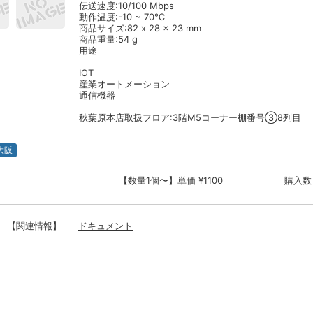
伝送速度:10/100 Mbps
動作温度:-10 ~ 70℃
商品サイズ:82 x 28 x 23 mm
商品重量:54 g
用途
IOT
産業オートメーション
通信機器
秋葉原本店取扱フロア:3階M5コーナー棚番号③8列目
大阪
【数量1個〜】単価 ¥1100
購入数
【関連情報】
ドキュメント