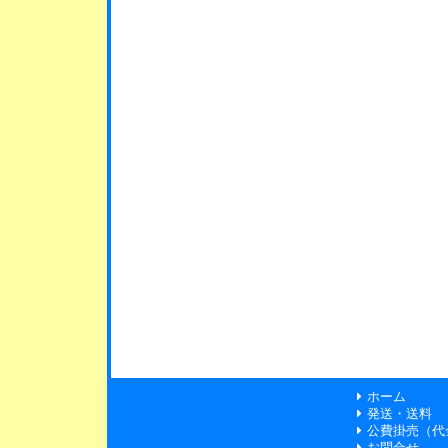
ホーム
発送・送料
公費掛売（代
お問合せ