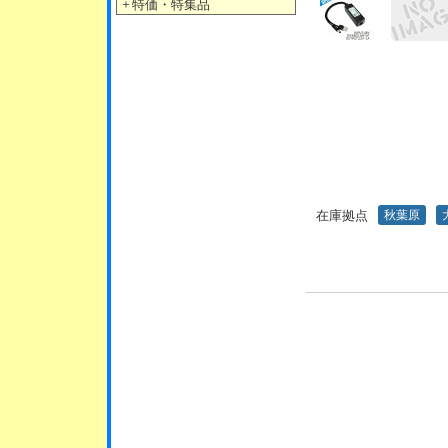
＋
特価・特集品
在庫拠点
秋葉原