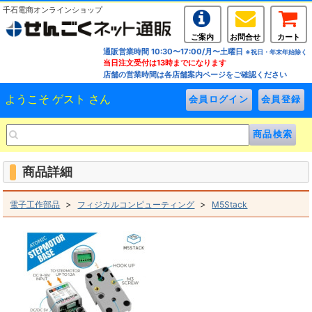
千石電商オンラインショップ
ご案内
お問合せ
カート
通販営業時間 10:30〜17:00/月〜土曜日
※祝日・年末年始除く
当日注文受付は13時までになります
店舗の営業時間は各店舗案内ページをご確認ください
ようこそ ゲスト さん
商品詳細
>
>
電子工作部品
フィジカルコンピューティング
M5Stack