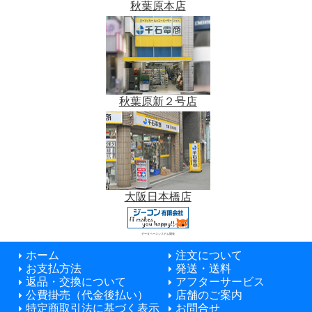
秋葉原本店
秋葉原新２号店
大阪日本橋店
データベースシステム開発
ホーム
注文について
お支払方法
発送・送料
返品・交換について
アフターサービス
公費掛売（代金後払い）
店舗のご案内
特定商取引法に基づく表示
お問合せ