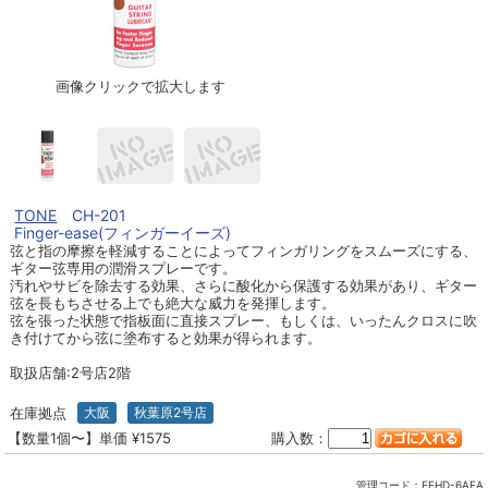
画像クリックで拡大します
TONE
CH-201
Finger-ease(フィンガーイーズ)
弦と指の摩擦を軽減することによってフィンガリングをスムーズにする、
ギター弦専用の潤滑スプレーです。
汚れやサビを除去する効果、さらに酸化から保護する効果があり、ギター
弦を長もちさせる上でも絶大な威力を発揮します。
弦を張った状態で指板面に直接スプレー、もしくは、いったんクロスに吹
き付けてから弦に塗布すると効果が得られます。
取扱店舗:2号店2階
在庫拠点
大阪
秋葉原2号店
【数量1個〜】単価 ¥1575
購入数：
管理コード：
EEHD-6AEA