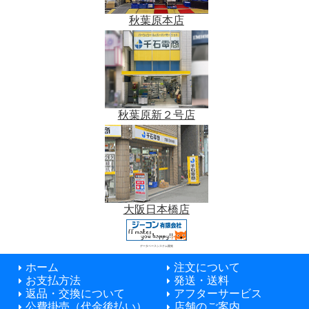
秋葉原本店
秋葉原新２号店
大阪日本橋店
データベースシステム開発
ホーム
注文について
お支払方法
発送・送料
返品・交換について
アフターサービス
公費掛売（代金後払い）
店舗のご案内