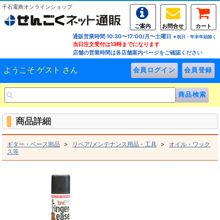
千石電商オンラインショップ
ご案内
お問合せ
カート
通販営業時間 10:30〜17:00/月〜土曜日
※祝日・年末年始除く
当日注文受付は13時までになります
店舗の営業時間は各店舗案内ページをご確認ください
ようこそ ゲスト さん
商品詳細
>
>
ギター・ベース部品
リペア/メンテナンス用品・工具
オイル・ワック
ス等