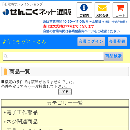
千石電商オンラインショップ
ご案内
お問合せ
カート
通販営業時間 10:30〜17:00/月〜土曜日
※祝日・年末年始除く
当日注文受付は13時までになります
店舗の営業時間は各店舗案内ページをご確認ください
ようこそ ゲスト さん
商品一覧
■指定の条件では該当がありませんでした。
条件を変えてもう一度検索して下さい。
カテゴリー一覧
電子工作部品
＋
ネジ関連商品
＋