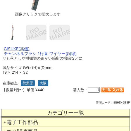
画像クリックで拡大します
GISUKE(髙儀)
チャンネルブラシ 1行直 ワイヤー(銅線)
サビ落としや機械類の細かい箇所の掃除などに
製品サイズ (W)×(H)×(D)mm
19 × 214 × 32
在庫拠点
秋葉原
大阪
【数量1個〜】単価 ¥440
購入数：
管理コード：
EEHD-6B3P
カテゴリー一覧
電子工作部品
＋