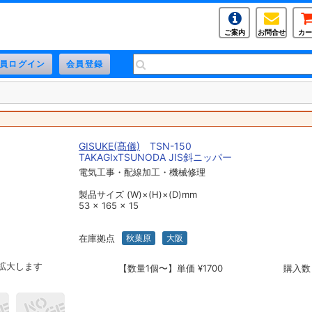
ご案内
お問合せ
カー
GISUKE(髙儀)
TSN-150
TAKAGIxTSUNODA JIS斜ニッパー
電気工事・配線加工・機械修理
製品サイズ (W)×(H)×(D)mm
53 × 165 × 15
在庫拠点
秋葉原
大阪
拡大します
【数量1個〜】単価 ¥1700
購入数