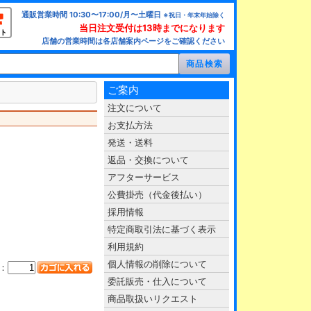
通販営業時間 10:30〜17:00/月〜土曜日
※祝日・年末年始除く
当日注文受付は13時までになります
ト
店舗の営業時間は各店舗案内ページをご確認ください
ご案内
注文について
お支払方法
発送・送料
返品・交換について
アフターサービス
公費掛売（代金後払い）
採用情報
特定商取引法に基づく表示
利用規約
個人情報の削除について
：
委託販売・仕入について
商品取扱いリクエスト