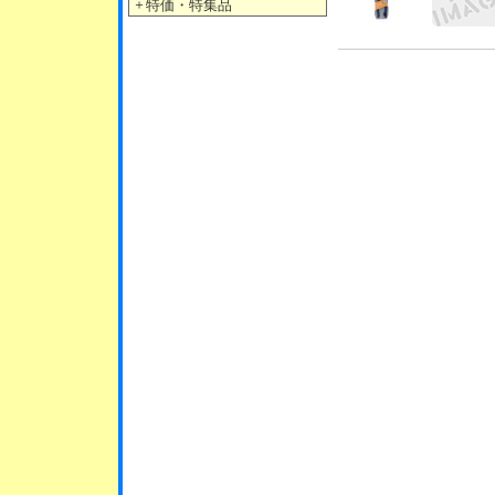
＋
特価・特集品