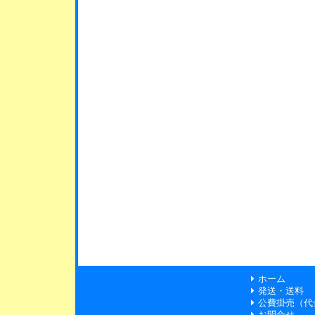
ホーム
発送・送料
公費掛売（代
お問合せ