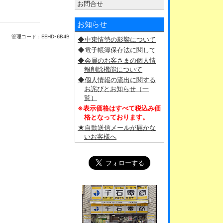
お問合せ
お知らせ
管理コード：
EEHD-6B4B
◆中東情勢の影響について
◆電子帳簿保存法に関して
◆会員のお客さまの個人情
報削除機能について
◆個人情報の流出に関する
お詫びとお知らせ（一
覧）
※表示価格はすべて税込み価
格となっております。
★自動送信メールが届かな
いお客様へ