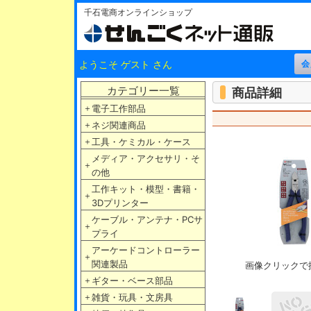
千石電商オンラインショップ
ようこそ ゲスト さん
カテゴリー一覧
商品詳細
＋
電子工作部品
＋
ネジ関連商品
＋
工具・ケミカル・ケース
メディア・アクセサリ・そ
＋
の他
工作キット・模型・書籍・
＋
3Dプリンター
ケーブル・アンテナ・PCサ
＋
プライ
アーケードコントローラー
＋
関連製品
画像クリックで
＋
ギター・ベース部品
＋
雑貨・玩具・文房具