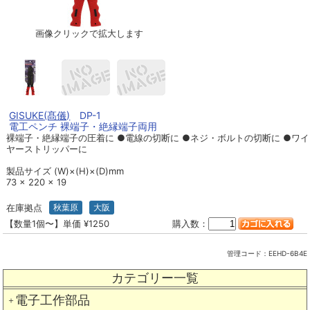
画像クリックで拡大します
GISUKE(髙儀)
DP-1
電工ペンチ 裸端子・絶縁端子両用
裸端子・絶縁端子の圧着に ●電線の切断に ●ネジ・ボルトの切断に ●ワイ
ヤーストリッパーに
製品サイズ (W)×(H)×(D)mm
73 × 220 × 19
在庫拠点
秋葉原
大阪
【数量1個〜】単価 ¥1250
購入数：
管理コード：
EEHD-6B4E
カテゴリー一覧
電子工作部品
＋