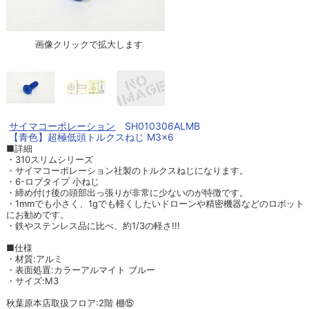
画像クリックで拡大します
サイマコーポレーション
SH010306ALMB
【青色】超極低頭トルクスねじ M3×6
■詳細
・310スリムシリーズ
・サイマコーポレーション社製のトルクスねじになります。
・6-ロブタイプ 小ねじ
・締め付け後の頭部出っ張りが非常に少ないのが特徴です。
・1mmでも小さく、1gでも軽くしたいドローンや精密機器などのロボット
にお勧めです。
・鉄やステンレス品に比べ、約1/3の軽さ!!!
■仕様
・材質:アルミ
・表面処置:カラーアルマイト ブルー
・サイズ:M3
秋葉原本店取扱フロア:2階 棚⑮