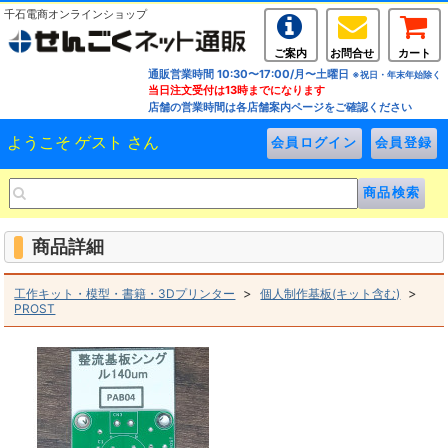
千石電商オンラインショップ
ご案内
お問合せ
カート
通販営業時間 10:30〜17:00/月〜土曜日
※祝日・年末年始除く
当日注文受付は13時までになります
店舗の営業時間は各店舗案内ページをご確認ください
ようこそ ゲスト さん
商品詳細
>
>
工作キット・模型・書籍・3Dプリンター
個人制作基板(キット含む)
PROST