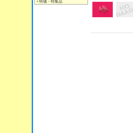
＋
特価・特集品