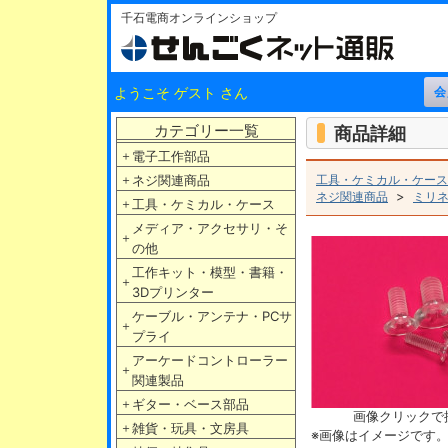
千石電商オンラインショップ
ようこそ ゲスト さん
カテゴリー一覧
商品詳細
＋
電子工作部品
＋
ネジ関連商品
工具・ケミカル・ケース
>
ネジ関連商品
ミリ
＋
工具・ケミカル・ケース
メディア・アクセサリ・そ
＋
の他
工作キット・模型・書籍・
＋
3Dプリンター
ケーブル・アンテナ・PCサ
＋
プライ
アーケードコントローラー
＋
関連製品
＋
ギター・ベース部品
画像クリックで
＋
雑貨・玩具・文房具
※画像はイメージです