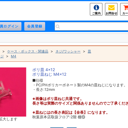
ご案内
お問合せ
カー
>
>
>
ケース・ボックス・関連品
ネジ/ワッシャー
皿
>
ネジ
M4
ポリ皿 4×12
ポリ皿ねじ M4×12
■仕様
・PC/PHポリカーボネート製のM4の皿ねじになります。
・長さ:12mm
※画像はポリ皿ねじ共通です。
長さ等は実際のサイズと関係ありませんのでご了承くだ
※皿ねじはの長さ表記は【全長】になります。
秋葉原本店取扱フロア:2階 棚⑬
拡大します
。