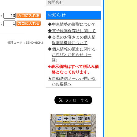
お問合せ
お知らせ
：
：
◆中東情勢の影響について
◆電子帳簿保存法に関して
◆会員のお客さまの個人情
報削除機能について
管理コード：
EEHD-6CHJ
◆個人情報の流出に関する
お詫びとお知らせ（一
覧）
※表示価格はすべて税込み価
格となっております。
★自動送信メールが届かな
いお客様へ