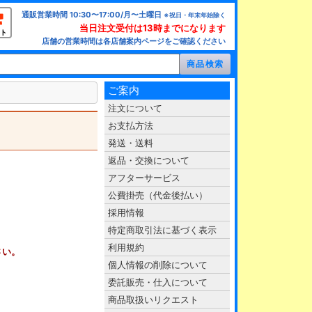
通販営業時間 10:30〜17:00/月〜土曜日
※祝日・年末年始除く
当日注文受付は13時までになります
ト
店舗の営業時間は各店舗案内ページをご確認ください
ご案内
注文について
お支払方法
発送・送料
返品・交換について
アフターサービス
公費掛売（代金後払い）
採用情報
特定商取引法に基づく表示
利用規約
さい。
個人情報の削除について
委託販売・仕入について
商品取扱いリクエスト