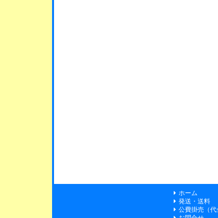
ホーム
発送・送料
公費掛売（代
お問合せ