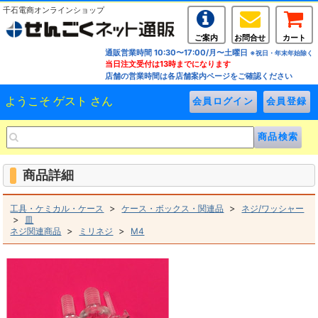
千石電商オンラインショップ
ご案内
お問合せ
カート
通販営業時間 10:30〜17:00/月〜土曜日
※祝日・年末年始除く
当日注文受付は13時までになります
店舗の営業時間は各店舗案内ページをご確認ください
ようこそ ゲスト さん
商品詳細
>
>
工具・ケミカル・ケース
ケース・ボックス・関連品
ネジ/ワッシャー
>
皿
>
>
ネジ関連商品
ミリネジ
M4