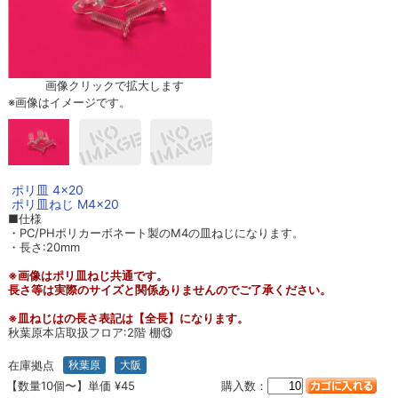
画像クリックで拡大します
※画像はイメージです。
ポリ皿 4×20
ポリ皿ねじ M4×20
■仕様
・PC/PHポリカーボネート製のM4の皿ねじになります。
・長さ:20mm
※画像はポリ皿ねじ共通です。
長さ等は実際のサイズと関係ありませんのでご了承ください。
※皿ねじはの長さ表記は【全長】になります。
秋葉原本店取扱フロア:2階 棚⑬
在庫拠点
秋葉原
大阪
【数量10個〜】単価 ¥45
購入数：