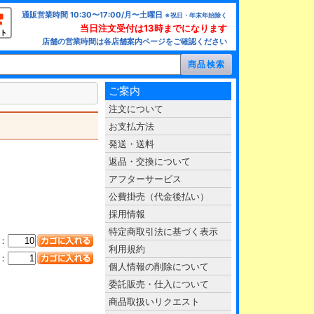
通販営業時間 10:30〜17:00/月〜土曜日
※祝日・年末年始除く
当日注文受付は13時までになります
ト
店舗の営業時間は各店舗案内ページをご確認ください
ご案内
注文について
お支払方法
発送・送料
返品・交換について
アフターサービス
公費掛売（代金後払い）
採用情報
特定商取引法に基づく表示
：
利用規約
：
個人情報の削除について
委託販売・仕入について
商品取扱いリクエスト