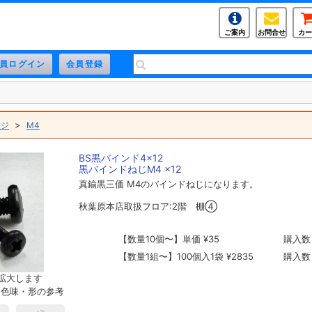
ご案内
お問合せ
カー
>
ネジ
M4
BS黒バインド4×12
黒バインドねじM4 ×12
真鍮黒三価 M4のバインドねじになります。
秋葉原本店取扱フロア:2階 棚④
【数量10個〜】単価 ¥35
購入数
【数量1組〜】100個入1袋 ¥2835
購入数
拡大します
。色味・形の参考
。