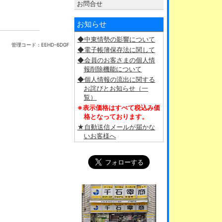
お問合せ
お知らせ
◆中東情勢の影響について
管理コード：
EEHD-6DGF
◆電子帳簿保存法に関して
◆会員のお客さまの個人情
報削除機能について
◆個人情報の流出に関する
お詫びとお知らせ（一
覧）
※表示価格はすべて税込み価
格となっております。
★自動送信メールが届かな
いお客様へ