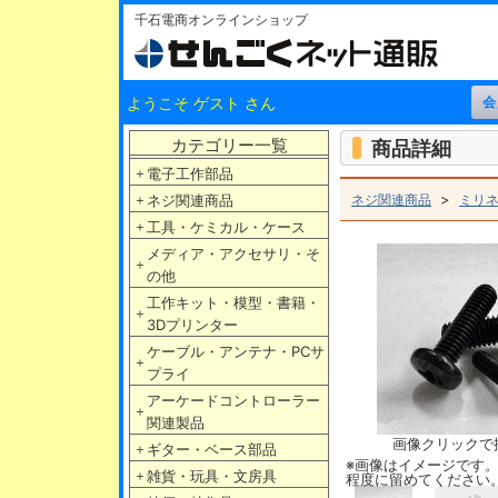
千石電商オンラインショップ
ようこそ ゲスト さん
カテゴリー一覧
商品詳細
＋
電子工作部品
>
＋
ネジ関連商品
ネジ関連商品
ミリ
＋
工具・ケミカル・ケース
メディア・アクセサリ・そ
＋
の他
工作キット・模型・書籍・
＋
3Dプリンター
ケーブル・アンテナ・PCサ
＋
プライ
アーケードコントローラー
＋
関連製品
画像クリックで
＋
ギター・ベース部品
※画像はイメージです
＋
雑貨・玩具・文房具
程度に留めてください