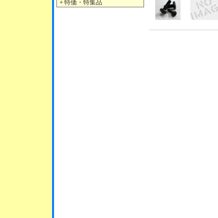
＋
特価・特集品