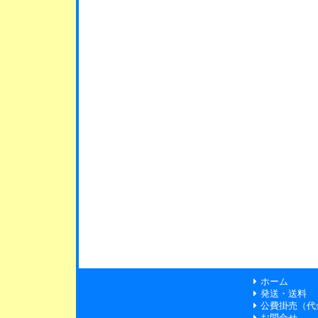
ホーム
発送・送料
公費掛売（代
お問合せ