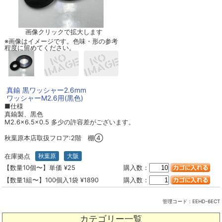
画像クリックで拡大します
※画像はイメージです。色味・形の参考
程度に留めてください。
真鍮 黒ワッシャー2.6mm
ワッシャーM2.6用(黒色)
■仕様
真鍮製、黒色
M2.6×6.5×0.5 多少の許容差がございます。
秋葉原本店取扱フロア:2階 棚④
在庫拠点
秋葉原
大阪
【数量10個〜】単価 ¥25
購入数：
【数量1組〜】100個入1袋 ¥1890
購入数：
管理コード：
EEHD-6ECT
カテゴリー一覧