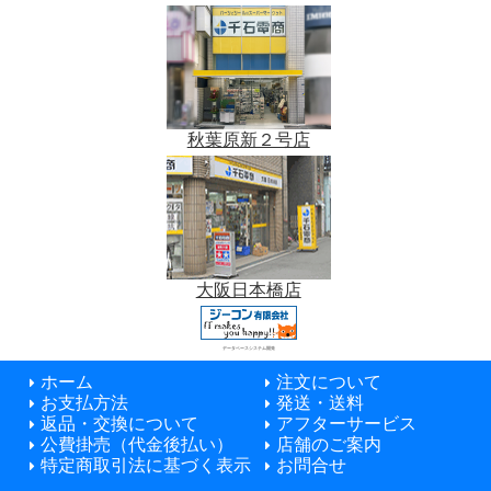
秋葉原新２号店
大阪日本橋店
データベースシステム開発
ホーム
注文について
お支払方法
発送・送料
返品・交換について
アフターサービス
公費掛売（代金後払い）
店舗のご案内
特定商取引法に基づく表示
お問合せ