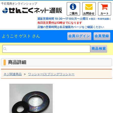
千石電商オンラインショップ
ご案内
お問合せ
カート
通販営業時間 10:30〜17:00/月〜土曜日
※祝日・年末年始除く
当日注文受付は13時までになります
店舗の営業時間は各店舗案内ページをご確認ください
ようこそ ゲスト さん
商品詳細
>
ネジ関連商品
ワッシャー/スプリングワッシャー