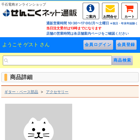
千石電商オンラインショップ
ご案内
お問合せ
カート
通販営業時間 10:30〜17:00/月〜土曜日
※祝日・年末年始除く
当日注文受付は13時までになります
店舗の営業時間は各店舗案内ページをご確認ください
ようこそ ゲスト さん
商品詳細
>
ギター・ベース部品
アクセサリー