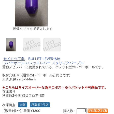
画像クリックで拡大します
セイミツ工業
BULLET LEVER-MV
レバーボール バレットレバー メタリックパープル
通称ノビレバーに使用されている、バレット型のレバーボールです。
取付穴径:M6(通常のレバーボールと同じです)
大きさ:約29.5×44mm
※こちらはサイズオーバーな為ネコポス・ゆうパケット不可商品です。
在庫限り
秋葉原2号店 取扱フロア:1階
在庫拠点
大阪
秋葉原2号店
【数量1個〜】単価 ¥1300
購入数：