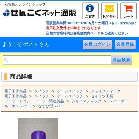
千石電商オンラインショップ
ご案内
お問合せ
カート
通販営業時間 10:30〜17:00/月〜土曜日
※祝日・年末年始除く
当日注文受付は13時までになります
店舗の営業時間は各店舗案内ページをご確認ください
ようこそ ゲスト さん
商品詳細
>
>
>
電子工作部品
スイッチ
ゲームスイッチ
ジョイスティック
>
>
>
電子工作部品
スイッチ
ゲームスイッチ
セイミツ工業
>
>
アーケードコントローラー関連製品
ジョイスティック
レバーボー
>
ル・ナスレバー
なすび型レバー