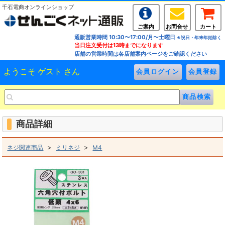
千石電商オンラインショップ
ご案内
お問合せ
カート
通販営業時間 10:30〜17:00/月〜土曜日
※祝日・年末年始除く
当日注文受付は13時までになります
店舗の営業時間は各店舗案内ページをご確認ください
ようこそ ゲスト さん
商品詳細
>
>
ネジ関連商品
ミリネジ
M4