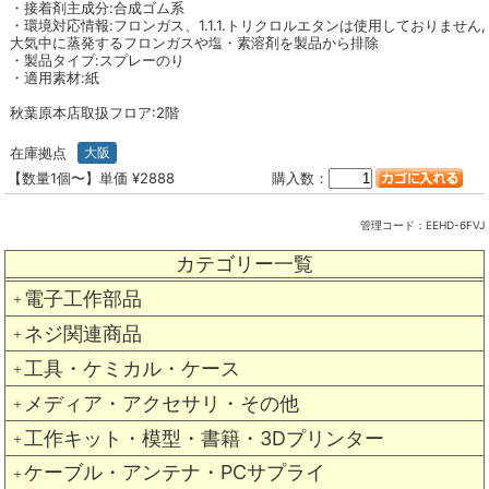
・接着剤主成分:合成ゴム系
・環境対応情報:フロンガス、1.1.1.トリクロルエタンは使用しておりません,
大気中に蒸発するフロンガスや塩・素溶剤を製品から排除
・製品タイプ:スプレーのり
・適用素材:紙
秋葉原本店取扱フロア:2階
在庫拠点
大阪
【数量1個〜】単価 ¥2888
購入数：
管理コード：
EEHD-6FVJ
カテゴリー一覧
電子工作部品
＋
ネジ関連商品
＋
工具・ケミカル・ケース
＋
メディア・アクセサリ・その他
＋
工作キット・模型・書籍・3Dプリンター
＋
ケーブル・アンテナ・PCサプライ
＋