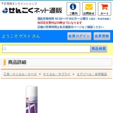
千石電商オンラインショップ
ご案内
お問合せ
カート
通販営業時間 10:30〜17:00/月〜土曜日
※祝日・年末年始除く
当日注文受付は13時までになります
店舗の営業時間は各店舗案内ページをご確認ください
ようこそ ゲスト さん
商品詳細
>
>
工具・ケミカル・ケース
ケミカル・サプライ
エアゾール・化学製品