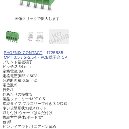
画像クリックで拡大します
PHOENIX CONTACT
1725685
MPT 0.5 / 5-2.54 - PCB端子台 5P
プリント基板端子
ピッチ:2.54 mm
定格電流:6A
定格電圧(III/2):160V
公称断面積:0.5mm2
電位数:5
行数:1
列あたりの極数:5
製品ファミリー:MPT 0.5
接続タイプ:プルスリーブ付きネジ接続
ネジ攻撃形状:L縦スロット
取り付け:ウェーブはんだ付け
接続方向導体/ボード:0°
色:緑
ピンレイアウト:リニアピン留め